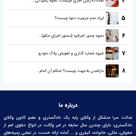
4
اعاده دادرسی طاری چیست؟ نحوه رسیدگی...
5
ایراد عدم جزمیت دعوا چیست؟
6
نحوه صدور اجرائیه (دستور اجرای حکم)...
7
شیوه شماره گذاری و تعویض پلاک خودرو
8
داراشدن بلاجهت چیست؟ احکام آن کدام...
درباره ما
عدالت سرا متشکل از وکلای پایه یک دادگستری و عضو کانون وکلای
دادگستری، دارای چندین سال سابقه در امر وکالت در انواع دعاوی اعم از
حقوقی، ملکی، خانواده، کیفری و ... آماده ارائه خدمت در تمامی زمینه‌های