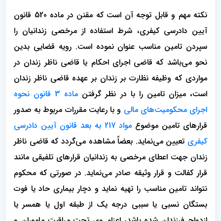
نکته مهم و‌ قابل توجه آن است که مقنن در ماده 520 قانون
آیین دادرسی کیفری، شرط استفاده از مرخصی زندانیان را
سپردن تامین مناسب عنوان نموده است. رویه قضایی بدین
نحو می‌باشد که قاضی اجرای احکام یا قاضی ناظر زندان در
مواردی که وظیفه نظارت بر زندان بر عهده قاضی ناظر زندان
است، میزان تامین را با در نظر گرفتن
ماده 3 قانون نحوه
اجرای محکومیت‌های مالی
و با رعایت مقررات مربوط به صدور
قرارهای تامین موضوع
مواد 217 به بعد قانون آیین دادرسی
کیفری
تعیین می‌نماید. بعضاً مشاهده می‌گردد که قاضی ناظر
زندان جهت اعطای مرخصی به زندانیان قرارهای تلفیقی مانند
قرار کفالت و قرار وثیقه صادر می‌نماید. در صورتی که محکوم
نتواند تامین مناسب را تهیه نماید و دچار بیماری حاد یا فوت
بستگان نسبی یا سببی درجه یک از طبقه اول یا همسر یا
ازدواج فرزندان شده باشد، اعزام وی تحت مراقبت ماموران و