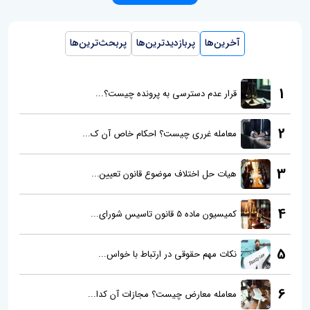
آخرین‌ها
پربازدیدترین‌ها
پربحث‌ترین‌ها
1
قرار عدم دسترسی به پرونده چیست؟...
2
معامله غرری چیست؟ احکام خاص آن ک...
3
هیات حل اختلاف موضوع قانون تعیین...
4
کمیسیون ماده 5 قانون تاسیس شورای...
5
نکات مهم حقوقی در ارتباط با خواس...
6
معامله معارض چیست؟ مجازات آن کدا...