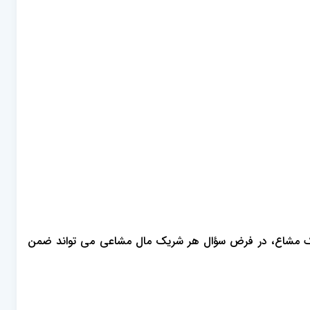
ی و ماده 317 قانون امور حسبی و ملاک مواد 1 و 4 قانون افراز و فروش املاک مشاع، در فرض سؤال هر شریک مال مشاعی می تواند ضمن