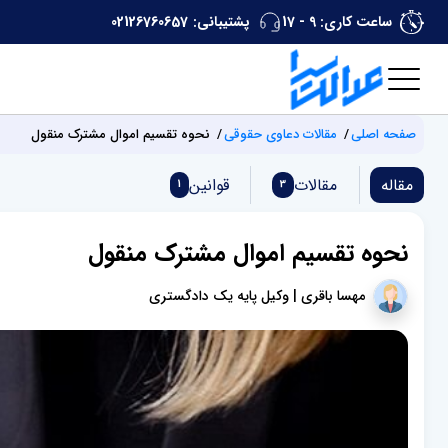
ساعت کاری: 9 - 17
پشتیبانی:
02126760657
صفحه اصلی
مقالات دعاوی حقوقی
نحوه تقسیم اموال مشترک منقول
مقاله
مقالات
قوانین
1
3
نحوه تقسیم اموال مشترک منقول
مهسا باقری | وکیل پایه یک دادگستری