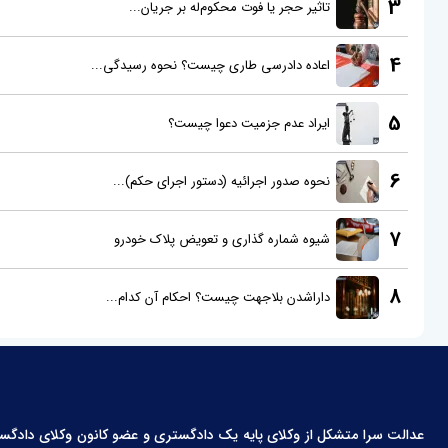
3
تاثیر حجر یا فوت محکوم‌له بر جریان...
4
اعاده دادرسی طاری چیست؟ نحوه رسیدگی...
5
ایراد عدم جزمیت دعوا چیست؟
6
نحوه صدور اجرائیه (دستور اجرای حکم)...
7
شیوه شماره گذاری و تعویض پلاک خودرو
8
داراشدن بلاجهت چیست؟ احکام آن کدام...
عدالت سرا متشکل از وکلای پایه یک دادگستری و عضو کانون وکلای دادگستری،