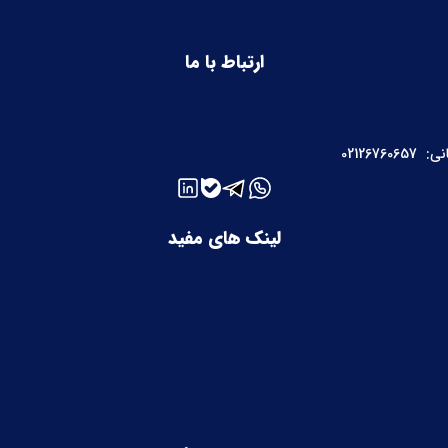
ارتباط با ما
نی:
02126760657
لینک های مفید