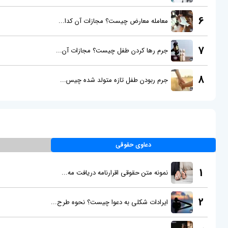
6
معامله معارض چیست؟ مجازات آن کدا...
7
جرم رها کردن طفل چیست؟ مجازات آن...
8
جرم ربودن طفل تازه متولد شده چیس...
دعاوی حقوقی
1
نمونه متن حقوقی اقرارنامه دریافت مه...
2
ایرادات شکلی به دعوا چیست؟ نحوه طرح...