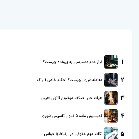
1
قرار عدم دسترسی به پرونده چیست؟...
2
معامله غرری چیست؟ احکام خاص آن ک...
3
هیات حل اختلاف موضوع قانون تعیین...
4
کمیسیون ماده 5 قانون تاسیس شورای...
5
نکات مهم حقوقی در ارتباط با خواس...