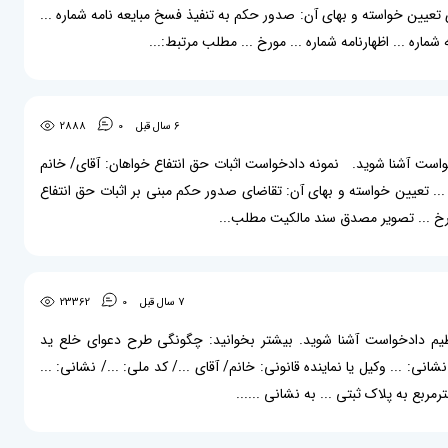
 تعیین خواسته و بهای آن: صدور حکم به تنفیذ فسخ مبایعه نامه شماره ...
ره ... اظهارنامه شماره ... مورخ ... مطلب مرتبط:...
6 سال قبل
0
2888
دادخواست آشنا شوید. نمونه دادخواست اثبات حق انتفاع خواهان: آقای/ خانم
س: ... تعیین خواسته و بهای آن: تقاضای صدور حکم مبنی بر اثبات حق انتفاع
مورخ ... تصویر مصدق سند مالکیت مطلب...
7 سال قبل
0
23362
 تنظیم دادخواست آشنا شوید. بیشتر بخوانید: چگونگی طرح دعوای خلع ید
نی: ... وکیل یا نماینده قانونی: خانم/ آقای .../ کد ملی: .../ نشانی: ...