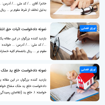
خانم/ آقای .../ کد ملی .../ آدرس: 
بدلیل تخلف از شرط مقوم بر ... ریال
اوراق قضایی
نمونه دادخواست اثبات حق انتف
بازدید کننده بزرگوار، در این مقاله
.../ کد ملی: .../ آدرس: ... خوانده:
مقوم بر ... ریال بانضمام کلیه خسار
اوراق قضایی
نمونه دادخواست خلع ید ملک 
بازدید کننده بزرگوار، در این مقا
دادخواست خلع ید ملک مشاع خواهان: خا
خواسته: 1. خلع ید (تقاضای رسیدگی و صدور حکم مبنی بر محکومیت خوانده به خلع ید ملک مشاعی به مساحت ... مترمربع به پلاک ثبتی ... به نشانی ......