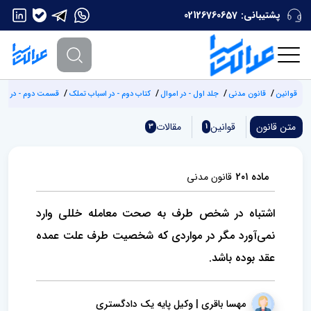
پشتیبانی:
02126760657
قوانین
قانون مدنی
جلد اول - در اموال
کتاب دوم - در اسباب تملک
قسمت دوم - در عقود
متن قانون
قوانین
مقالات
3
1
ماده ۲۰۱
قانون مدنی
اشتباه در شخص طرف به صحت معامله خللی وارد
نمی‌آورد مگر در مواردی که شخصیت طرف علت عمده
عقد بوده باشد.
مهسا باقری | وکیل پایه یک دادگستری