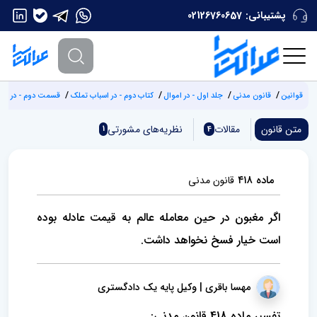
پشتیبانی:
02126760657
قوانین
قانون مدنی
جلد اول - در اموال
کتاب دوم - در اسباب تملک
قسمت دوم - در عقود
متن قانون
مقالات
نظریه‌های مشورتی
1
4
ماده ۴۱۸
قانون مدنی
اگر مغبون در حین معامله عالم به قیمت عادله بوده
است خیار فسخ نخواهد داشت.
مهسا باقری | وکیل پایه یک دادگستری
تفسیر ماده 418 قانون مدنی: