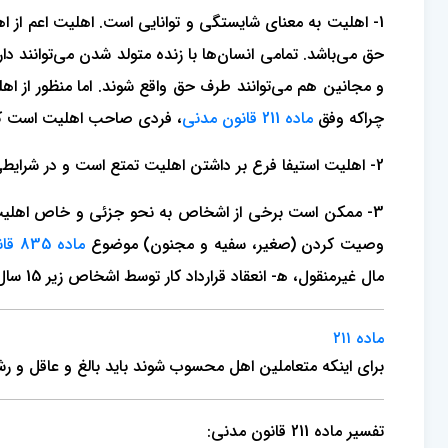
1- اهلیت به معنای شایستگی و توانایی است. اهلیت اعم از ا
حق می‌باشد. تمامی انسان‌ها با زنده متولد شدن می‌توانند د
چراکه وفق
ماده 211 قانون مدنی
، فردی صاحب اهلیت است که 
2- اهلیت استیفا فرع بر داشتن اهلیت تمتع است و در شرایطی که فردی صاحب حقی نباشد، نوبت به اعمال آن نیز نخواهد رسید.
3- ممکن است برخی از اشخاص به نحو جزئی و خاص اهلیت تم
وصیت کردن (صغیر، سفیه و مجنون) موضوع
ماده 835 قانون مدنی
مال غیرمنقول، ه‍- انعقاد قرارداد کار توسط اشخاص زیر 15 سال شمسی موضوع
ماده ۲۱۱
برای اینکه متعاملین اهل محسوب شوند باید بالغ و عاقل و رش
تفسیر ماده 211 قانون مدنی: