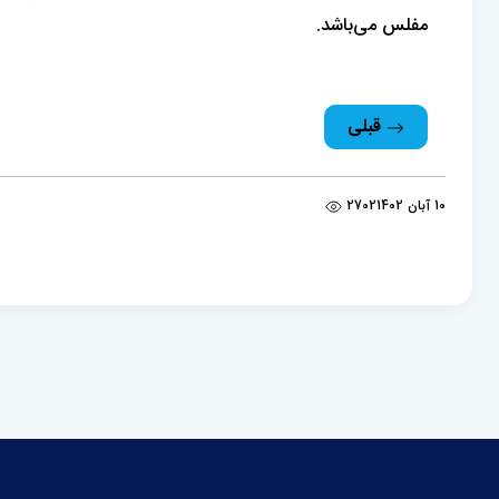
مفلس می‌باشد.
قبلی
10 آبان 1402
2702