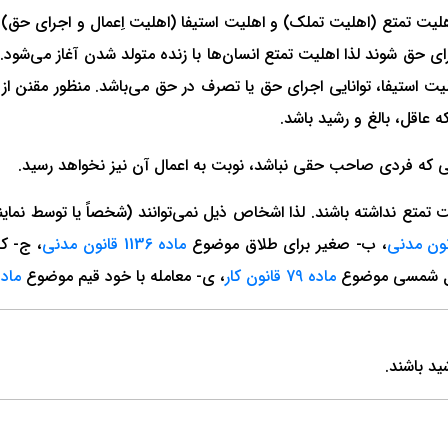
هلیت تمتع (اهلیت تملک) و اهلیت استیفا (اهلیت اِعمال و اجرای حق) م
ارای حق شوند لذا اهلیت تمتع انسان‌ها با زنده متولد شدن آغاز می‌شو
عاقل، بالغ و رشید باشد.
تع نداشته باشند. لذا اشخاص ذیل نمی‌توانند (شخصاً یا توسط نمای
، ب- صغیر برای طلاق موضوع
ماده 1136 قانون مدنی
، ج- ک
ماده 79 قانون کار
، ی- معامله با خود قیم موضوع
ماده 1240 قان
ید باشند.