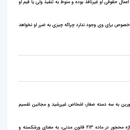
ال حقوقی او غیرنافذ بوده و منوط به تنفیذ ولی یا قیم او
ین خصوص برای وی وجود ندارد چراکه چیزی به ضرر او نخواهد
ین به سه دسته صغار، اشخاص غیررشید و مجانین تقسیم
2- وفق ماده 213 قانون مدنی، معامله اشخاص محجور بدلیل فقدان اهلیت، نافذ نمی‌باشد. دکتر کاتوزیان معتقدند که منظور از واژه محجور در ماده 213 قانون مدنی، به معنای ورشکسته و