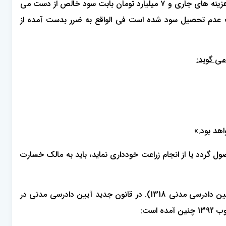
کارخانه تامین قطعات بدلیل نیاز مبرم به مواد اولیه مجبور به تعطیلی 7 روزه کارخانه شود در اینصورت این کارخانه ۷ میلیارد تومان بابت هزینه های جاری و ۷ میلیارد تومان بابت سود خالص از دست می
می شوند اما ۷ میلیارد اول از دارایی های کارخانه کاهش داده و ۷ میلیارد دوم باعث عدم تحصیل سود شده است فی الواقع به ضرر بدست آمده از
هد بود.»
 گردد یا از انجام زراعت خودداری نماید، باید به مالک خسارت
تا پیش از تصویب قانون آیین دادرسی مدنی مصوب 1379، خسارت عدم النفع همانند سایر خسارات قابل جبران بود (ماده 728 قانون آیین دادرسی مدنی 1318). در قانون جدید آیین دادرسی مدنی در