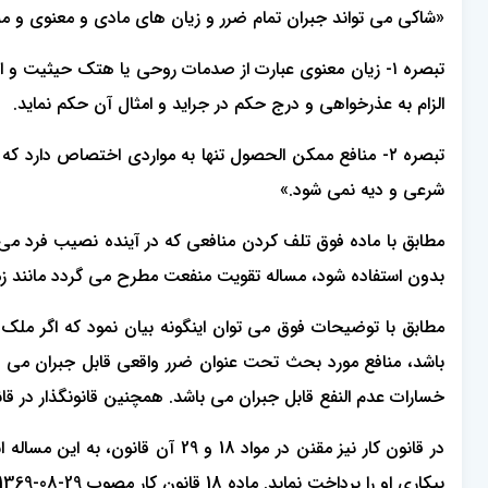
«شاکی می تواند جبران تمام ضرر و زیان های مادی و معنوی و منا
تبصره ۱- زیان معنوی عبارت از صدمات روحی یا هتک حیثیت 
الزام به عذرخواهی و درج حکم در جراید و امثال آن حکم نماید.
تبصره ۲- منافع ممکن الحصول تنها به مواردی اختصاص د
شرعی و دیه نمی شود.»
مطابق با ماده فوق تلف کردن منافعی که در آینده نصیب فرد می ش
بدون استفاده شود، مساله تقویت منفعت مطرح می گردد مانند زما
مطابق با توضیحات فوق می توان اینگونه بیان نمود که اگر ملک
باشد، منافع مورد بحث تحت عنوان ضرر واقعی قابل جبران می باشن
خسارات عدم النفع قابل جبران می باشد. همچنین قانونگذار در قانون تجارت در ذیل ماده 133 لایحه اصلاحی قانون تجارت
در قانون کار نیز مقنن در مواد 8
بیکاری او را پرداخت نماید.
ماده 18 قانون کار مصوب 29-08-1369 بیان داشته است: