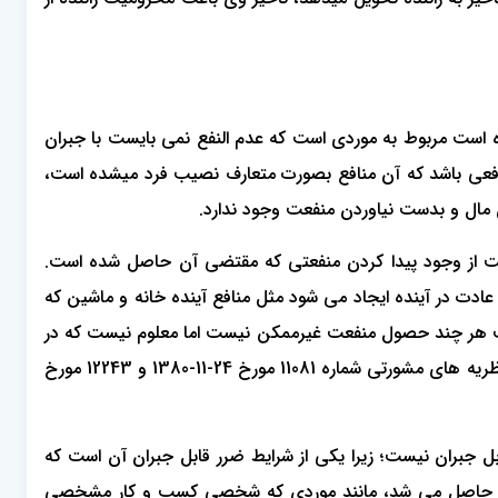
 در ماده 14 قانون آیین دادرسی کیفری بدان اشاره شده است مربوط به موردی است که عدم النفع نمی بایست با جبران
نافعی باشد که آن منافع بصورت متعارف نصیب فرد میشده است،
 مال و بدست نیاوردن منفعت وجود ندارد.
انعت از وجود پیدا کردن منفعتی که مقتضی آن حاصل شده است.
دت در آینده ایجاد می شود مثل منافع آینده خانه و ماشین که
 هر چند حصول منفعت غیرممکن نیست اما معلوم نیست که در
صورت عدم وقوع مانع، آن منفعت حاصل می شد که این قسم را منافع محتمل الحصول می نامند که قابل مطالبه نیست، همانگونه که نظریه های مشورتی شماره 11081 مورخ 24-11-1380 و 12243 مورخ
 جبران نیست؛ زیرا یکی از شرایط ضرر قابل جبران آن است که
فعت حاصل می شد، مانند موردی که شخصی کسب و کار مشخصی