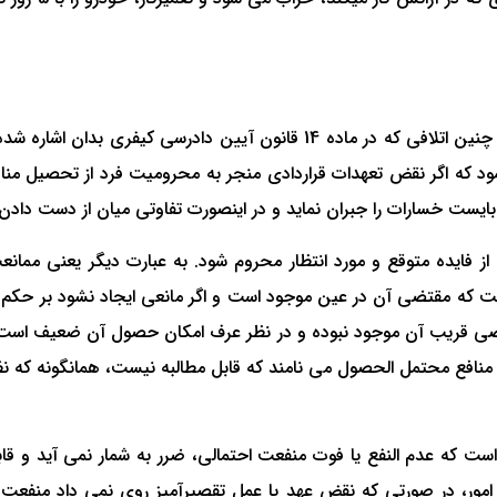
نکته مهم آنکه تبصره ماده 515 قانون آیین دادرسی مدنی و هم چنین اتلافی که
نمود که اگر نقض تعهدات قراردادی منجر به محرومیت فرد از تحصیل م
ایست خسارات را جبران نماید و در اینصورت تفاوتی میان از دست دادن
ز فایده متوقع و مورد انتظار محروم شود. به عبارت دیگر یعنی مم
ت که مقتضی آن در عین موجود است و اگر مانعی ایجاد نشود بر حکم عا
ضی قریب آن موجود نبوده و در نظر عرف امکان حصول آن ضعیف است
 که عدم النفع یا فوت منفعت احتمالی، ضرر به شمار نمی آید و قابل
 امور، در صورتی که نقض عهد یا عمل تقصیرآمیز روی نمی داد من