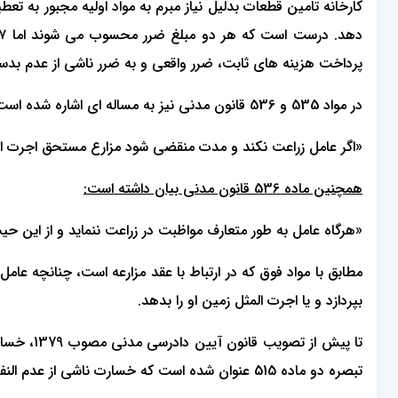
پرداخت هزینه های ثابت، ضرر واقعی و به ضرر ناشی از عدم بدست
در مواد 535 و 536 قانون مدنی نیز به مساله ای اشاره شده است که نوعی عدم النفع می باشد.
«اگر عامل زراعت نکند و مدت منقضی شود مزارع مستحق اجرت ا
همچنین ماده 536 قانون مدنی بیان داشته است:
«هرگاه عامل به طور متعارف مواظبت در زراعت ننماید و از این ح
مطابق با مواد فوق که در ارتباط با عقد مزارعه است، چنانچه ع
بپردازد و یا اجرت المثل زمین او را بدهد.
تبصره دو ماده 515 عنوان شده است که خسارت ناشی از عدم النفع قابل مطالبه نیست. در ماده 14 قانون جدید آیین دادرسی کیفری مصوب 1392 چنین آمده است: