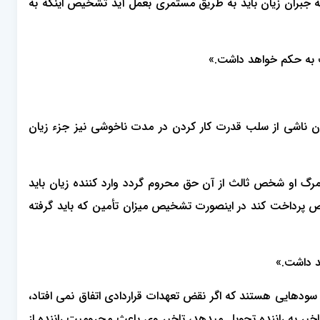
که جبران زیان‌ باید به طریق مستمری بعمل آید تشخیص اینکه به
 به حکم‌ خواهد داشت.»
ن ناشی ‌از سلب قدرت کار کردن در مدت ناخوشی نیز جزء زیان
مرگ او‌ شخص ثالث از آن حق محروم گردد وارد کننده زیان باید
 پرداخت کند در اینصورت تشخیص میزان تأمین که باید گرفته
د داشت.»
و سودهایی هستند که اگر نقض تعهدات قراردادی اتفاق نمی افتاد،
فرد می گردیدند. بطور مثال وقتی خودروی فردی که در آژانس کار میکند، خراب می شود و تعمیرکار، خودرو را با 5 روز تاخیر به راننده تحویل میدهد، تاخیر وی باعث محرومیت راننده از