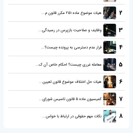
2
هیات موضوع ماده 251 مکرر قانون م...
3
وظایف و صلاحیت بازپرس در رسیدگی...
4
قرار عدم دسترسی به پرونده چیست؟...
5
معامله غرری چیست؟ احکام خاص آن ک...
6
هیات حل اختلاف موضوع قانون تعیین...
7
کمیسیون ماده 5 قانون تاسیس شورای...
8
نکات مهم حقوقی در ارتباط با خواس...