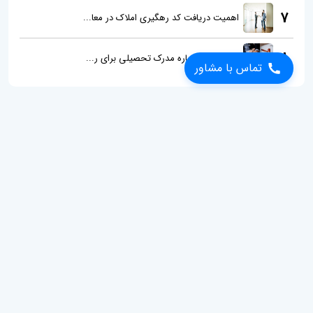
7
اهمیت دریافت کد رهگیری املاک در معا...
8
آثار حقوقی اجاره مدرک تحصیلی برای ر...
تماس با مشاور
درباره ما
عدالت سرا متشکل از وکلای پایه یک دادگستری و عضو کانون وکلای
دادگستری، دارای چندین سال سابقه در امر وکالت در انواع دعاوی اعم از
حقوقی، ملکی، خانواده، کیفری و ... آماده ارائه خدمت در تمامی زمینه‌های
حقوقی اعم از ارائه مشاوره و قبول وکالت می‌باشد.
ارتباط با ما
شنبه تا چهارشنبه
ساعت کاری: 9 - 17
پنج شنبه
ساعت کاری: 9 - 13