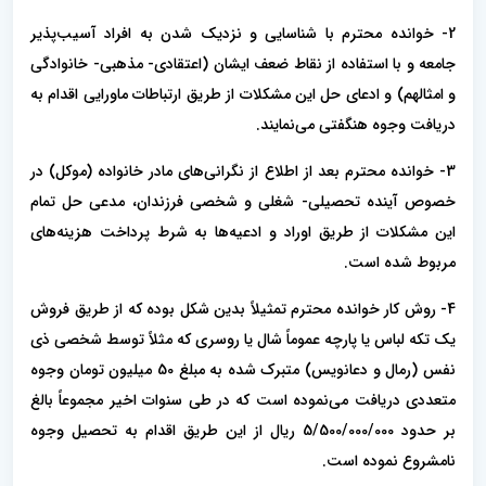
2- خوانده محترم با شناسایی و نزدیک شدن به افراد آسیب‌پذیر
جامعه و با استفاده از نقاط ضعف ایشان (اعتقادی- مذهبی- خانوادگی
و امثالهم) و ادعای حل این مشکلات از طریق ارتباطات ماورایی اقدام به
دریافت وجوه هنگفتی می‌نمایند.
3- خوانده محترم بعد از اطلاع از نگرانی‌های مادر خانواده (موکل) در
خصوص آینده تحصیلی- شغلی و شخصی فرزندان، مدعی حل تمام
این مشکلات از طریق اوراد و ادعیه‌ها به شرط پرداخت هزینه‌های
مربوط شده است.
4- روش کار خوانده محترم تمثیلاً بدین شکل بوده که از طریق فروش
یک تکه لباس یا پارچه عموماً شال یا روسری که مثلاً توسط شخصی ذی
نفس (رمال و دعانویس) متبرک شده به مبلغ 50 میلیون تومان وجوه
متعددی دریافت می‌نموده است که در طى سنوات اخیر مجموعاً بالغ
بر حدود 5/500/000/000 ریال از این طریق اقدام به تحصیل وجوه
نامشروع نموده است.