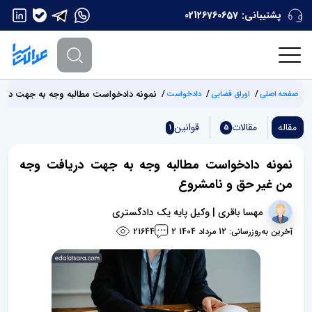
پشتیبانی:
02126760657
نمونه دادخواست مطالبه وجه به جهت دری
صفحه اصلی
اوراق قضایی
دادخواست
مقاله
مقالات
قوانین
1
5
نمونه دادخواست مطالبه وجه به جهت دریافت وجه
من غیر حق و نامشروع
مهسا باقری | وکیل پایه یک دادگستری
آخرین به‌روزرسانی: 12 مرداد 1404
21644
2