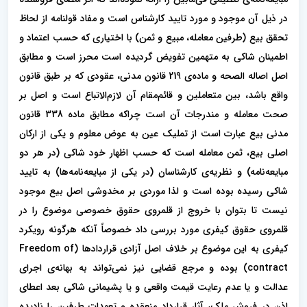
در ذیل آن موجود و مورد تایید کارشناس است و مفاد قولنامه از لحاظ
تحقق بیع (طرفین معامله، مبیع و ثمن) با اختیاری که حسب اعتماد و
اطمینان شاکی به متهمین تفویض گردیده است محرز است و مطابق
اصل اصاله الصحه و ماده‌ی 219 قانون مدنی، عقودی که بر طبق قانون
واقع باشد، بین متعاملین و قائم‌مقام آن لازم‌الاتباع است و اصل بر
صحت معامله و مندرجات آن است چراکه مطابق ماده 338 قانون
مدنی بیع عبارت است از تملیک عین به عوض معلوم و یکی از ارکان
اصلی بیع، ثمن معامله است که حسب اظهار خود شاکی (در هر دو
مبایعه‌نامه) و نظریه‌ی کارشناسان (در یکی از مبایعه‌نامه‌ها) به تایید
شاکی رسیده بوده است و لذا موردی بر مخدوشی اصل بیع موجود
نیست تا بتوان با خروج از قلمروی حقوق خصوصی موضوع را در
قلمروی حقوق کیفری مورد بررسی داد خصوصاً آنکه هرگونه رویکرد
کیفری به این موضوع بر خلاف اصل آزادی قراردادها (Freedom of
contract) بوده و مرجع قضایی نیز نمی‌تواند به بهانه‌ی اجرای
عدالت و یا عدم رعایت قیمت واقعی و یا پشیمانی شاکی بعد اعطای
اذن در فروش ملک، آثار قرارداد منعقده و تعهدات طرفین را نادیده