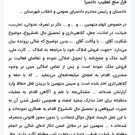
قرار منع تعقیب دادسرا
دادستان و رئیس محترم دادسرای عمومی و انقلاب شهرستان ...
در خصوص اتهام متهمین ... و ... و ... دائر بر تصرف عدوانی، تخریب،
خیانت در امانت، جعل، کلاهبرداری و تحصیل مال نامشروع، موضوع
شکایت آقای ... با وکالت آقای ...، بدین توضیح که شاکی پرونده بیان
می‌دارد: «جهت فروش املاک خود با مراجعه به املاک ... کارت ملی،
کلید ملک و صلح‌نامه را تحویل املاکی نموده و تقاضای فعالیت بر
فروش ملک نموده است و پس از تماس املاکی مبنی بر وجود
مشتری، اقدام به امضای مبایعه‌نامه‌ای می‌نماید ... که با حقه و
کلاهبرداری اخذ شده است و سپس متهمین با بریدن قفل حفاظ وارد
آپارتمان شده‌اند ... مشتکی‌عنه با علم و آگاهی اقدام به عملیات
متقلبانه برای اخذ مدارک سفید امضاء و همچنین تکمیل شدن آن به
صورت غیرواقعی و تحصیل مال نامشروع اقدام به همکاری نموده‌اند و
با این عمل ناپسند اموال موکل اینجانب را بدون مجوز قانونی متصرف
شده‌اند.» ... متهمین نیز در مقابل ضمن انکار ادعای شاکی بر انجام
معامله با رضایت طرفین دعوا و پرداخت ثمن معامله تاکید دارند. حال