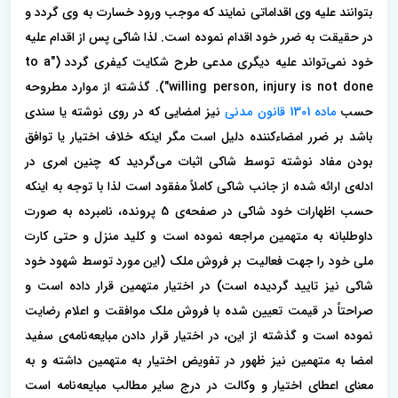
بتوانند علیه وی اقداماتی نمایند که موجب ورود خسارت به وی گردد و
در حقیقت به ضرر خود اقدام نموده است. لذا شاکی پس از اقدام علیه
خود نمی‌تواند علیه دیگری مدعی طرح شکایت کیفری گردد ("to a
willing person, injury is not done"). گذشته از موارد مطروحه
حسب
ماده 1301 قانون مدنی
نیز امضایی که در روی نوشته یا سندی
باشد بر ضرر امضاءکننده دلیل است مگر اینکه خلاف اختیار یا توافق
بودن مفاد نوشته توسط شاکی اثبات می‌گردید که چنین امری در
ادله‌ی ارائه شده از جانب شاکی کاملاً مفقود است لذا با توجه به اینکه
حسب اظهارات خود شاکی در صفحه‌ی 5 پرونده، نامبرده به صورت
داوطلبانه به متهمین مراجعه نموده است و کلید منزل و حتی کارت
ملی خود را جهت فعالیت بر فروش ملک (این مورد توسط شهود خود
شاکی نیز تایید گردیده است) در اختیار متهمین قرار داده است و
صراحتاً در قیمت تعیین شده با فروش ملک موافقت و اعلام رضایت
نموده است و گذشته از این، در اختیار قرار دادن مبایعه‌نامه‌ی سفید
امضا به متهمین نیز ظهور در تفویض اختیار به متهمین داشته و به
معنای اعطای اختیار و وکالت در درج سایر مطالب مبایعه‌نامه است