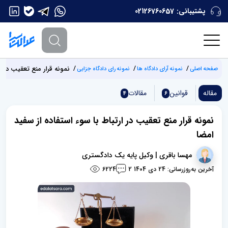
پشتیبانی:
02126760657
نمونه قرار منع تعقیب در ا
صفحه اصلی
نمونه آرای دادگاه ها
نمونه رای دادگاه جزایی
مقاله
قوانین
مقالات
4
6
نمونه قرار منع تعقیب در ارتباط با سوء استفاده از سفید
امضا
مهسا باقری | وکیل پایه یک دادگستری
آخرین به‌روزرسانی: 24 دی 1404
6224
2