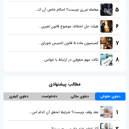
5
معامله غرری چیست؟ احکام خاص آن ک...
6
هیات حل اختلاف موضوع قانون تعیین...
7
کمیسیون ماده 5 قانون تاسیس شورای...
8
نکات مهم حقوقی در ارتباط با خواس...
مطالب پیشنهادی
دعاوی حقوقی
دعاوی ملکی
دادخواست
دعاوی کیفری
1
عقد وقف چیست؟ شرایط تحقق آن کدام اس...
2
آثار اعلام ختم دادرسی چیست؟