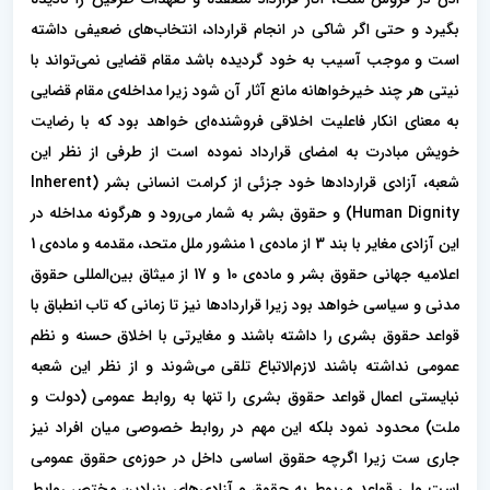
بگیرد و حتی اگر شاکی در انجام قرارداد، انتخاب‌های ضعیفی داشته
است و موجب آسیب به خود گردیده باشد مقام قضایی نمی‌تواند با
نیتی هر چند خیرخواهانه مانع آثار آن شود زیرا مداخله‌ی مقام قضایی
به معنای انکار فاعلیت اخلاقی فروشنده‌ای خواهد بود که با رضایت
خویش مبادرت به امضای قرارداد نموده است از طرفی از نظر این
شعبه، آزادی قراردادها خود جزئی از کرامت انسانی بشر (Inherent
Human Dignity) و حقوق بشر به شمار می‌رود و هرگونه مداخله در
این آزادی مغایر با بند 3 از ماده‌ی 1 منشور ملل متحد، مقدمه و ماده‌ی 1
اعلامیه جهانی حقوق بشر و ماده‌ی 10 و 17 از میثاق بین‌المللی حقوق
مدنی و سیاسی خواهد بود زیرا قراردادها نیز تا زمانی که تاب انطباق با
قواعد حقوق بشری را داشته باشند و مغایرتی با اخلاق حسنه و نظم
عمومی نداشته باشند لازم‌الاتباع تلقی می‌شوند و از نظر این شعبه
نبایستی اعمال قواعد حقوق بشری را تنها به روابط عمومی (دولت و
ملت) محدود نمود بلکه این مهم در روابط خصوصی میان افراد نیز
جاری ست زیرا اگرچه حقوق اساسی داخل در حوزه‌ی حقوق عمومی
است ولی قواعد مربوط به حقوق و آزادی‌های بنیادین مختص روابط