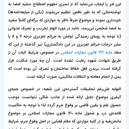
این امر را ایجاب می‌نماید که از تسری مفهوم اصطلاح سفید امضا به
نوشته‌جاتی که به طور ناقص تنظیم می‌شوند (یکی از مبایعه‌نامه‌ها)
خودداری نموده و موضوع صرفاً ناظر به مواردی که برگه‌ای کاملاً سفید
به امضا شخصی می‌رسد، باشد در مورد اتهام تخریب و تصرف عدوانی
(با توجه به رویه‌ی رسیدگی توامان به جرائم تعزیری درجه 7 و 8 با
سایر درجات جرائم تعزیری در این دادگستری) نیز گذشته از این که
مفاد
ماده 199 قانون مجازات اسلامی
در خصوص شرایط اثبات آن از
طریق شهادت شهود رعایت نشده است، آن چه مورد شکایت قرار
گرفته است، بریدن قفل حفاظ ساختمان و تصرف آن بوده است که
پس از انجام معامله و انتقالات مالکیتی، صورت گرفته است.
النهایه علی‌رغم تحقیقات گسترده‌ی این شعبه، در خصوص جنبه‌ی
کیفری موضوع دلایل ارائه شده از جانب شاکی نتوانست موجب
حصول علم و یقین قاضی بر وقوع جرم گردد لذا با توجه به حاکمیت
قاعده‌ی درء و شمول ماده 120 قانون مجازات اسلامی بر موضوع
مانحن‌فیه و در کلیه مواردی که مقام قضایی در اصل وقوع جرم، شرایط