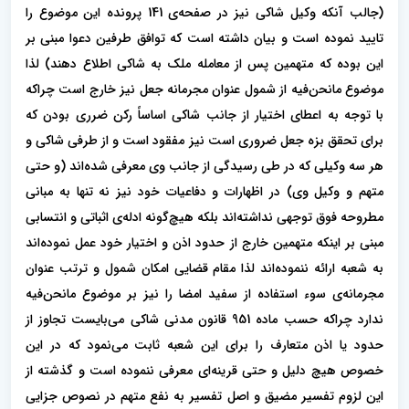
(جالب آنکه وکیل شاکی نیز در صفحه‌ی 141 پرونده این موضوع را
تایید نموده است و بیان داشته است که توافق طرفین دعوا مبنی بر
این بوده که متهمین پس از معامله ملک به شاکی اطلاع دهند) لذا
موضوع مانحن‌فیه از شمول عنوان مجرمانه جعل نیز خارج است چراکه
با توجه به اعطای اختیار از جانب شاکی اساساً رکن ضرری بودن که
برای تحقق بزه جعل ضروری است نیز مفقود است و از طرفی شاکی و
هر سه وکیلی که در طی رسیدگی از جانب وی معرفی شده‌اند (و حتی
متهم و وکیل وی) در اظهارات و دفاعیات خود نیز نه تنها به مبانی
مطروحه فوق توجهی نداشته‌اند بلکه هیچ‌گونه ادله‌ی اثباتی و انتسابی
مبنی بر اینکه متهمین خارج از حدود اذن و اختیار خود عمل نموده‌اند
به شعبه ارائه ننموده‌اند لذا مقام قضایی امکان شمول و ترتب عنوان
مجرمانه‌ی سوء استفاده از سفید امضا را نیز بر موضوع مانحن‌فيه
ندارد چراکه حسب ماده 951 قانون مدنی شاکی می‌بایست تجاوز از
حدود یا اذن متعارف را برای این شعبه ثابت می‌نمود که در این
خصوص هیچ دلیل و حتی قرینه‌ای معرفی ننموده است و گذشته از
این لزوم تفسیر مضیق و اصل تفسیر به نفع متهم در نصوص جزایی