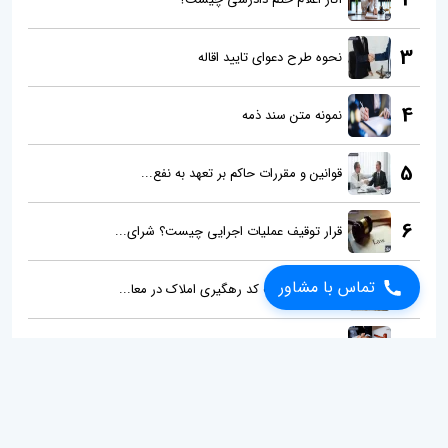
3
نحوه طرح دعوای تایید اقاله
4
نمونه متن سند ذمه
5
قوانین و مقررات حاکم بر تعهد به نفع...
6
قرار توقیف عملیات اجرایی چیست؟ شرای...
7
تماس با مشاور
اهمیت دریافت کد رهگیری املاک در معا...
8
آثار حقوقی اجاره مدرک تحصیلی برای ر...