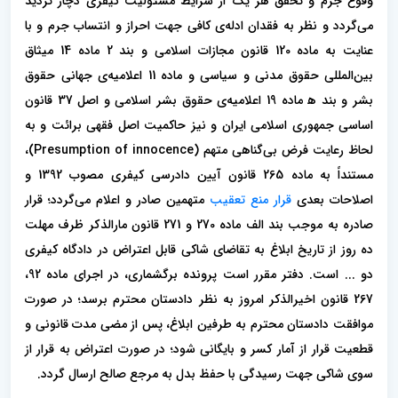
وقوع جرم و تحقق هر یک از شرایط مسئولیت کیفری دچار تردید
می‌گردد و نظر به فقدان ادله‌ی کافی جهت احراز و انتساب جرم و با
عنایت به ماده 120 قانون مجازات اسلامی و بند 2 ماده 14 میثاق
بین‌المللی حقوق مدنی و سیاسی و ماده 11 اعلامیه‌ی جهانی حقوق
بشر و بند ه‍ ماده 19 اعلامیه‌ی حقوق بشر اسلامی و اصل 37 قانون
اساسی جمهوری اسلامی ایران و نیز حاکمیت اصل فقهی برائت و به
لحاظ رعایت فرض بی‌گناهی متهم (Presumption of innocence)،
مستنداً به ماده 265 قانون آیین دادرسی کیفری مصوب 1392 و
اصلاحات بعدی
قرار منع تعقیب
متهمین صادر و اعلام می‌گردد؛ قرار
صادره به موجب بند الف ماده 270 و 271 قانون مارالذكر ظرف مهلت
ده روز از تاریخ ابلاغ به تقاضای شاکی قابل اعتراض در دادگاه کیفری
دو ... است. دفتر مقرر است پرونده برگشماری، در اجرای ماده 92،
267 قانون اخیرالذکر امروز به نظر دادستان محترم برسد؛ در صورت
موافقت دادستان محترم به طرفین ابلاغ، پس از مضی مدت قانونی و
قطعیت قرار از آمار کسر و بایگانی شود؛ در صورت اعتراض به قرار از
سوی شاکی جهت رسیدگی با حفظ بدل به مرجع صالح ارسال گردد.