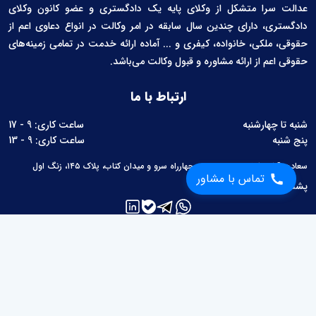
عدالت سرا متشکل از وکلای پایه یک دادگستری و عضو کانون وکلای
دادگستری، دارای چندین سال سابقه در امر وکالت در انواع دعاوی اعم از
حقوقی، ملکی، خانواده، کیفری و ... آماده ارائه خدمت در تمامی زمینه‌های
حقوقی اعم از ارائه مشاوره و قبول وکالت می‌باشد.
ارتباط با ما
شنبه تا چهارشنبه
ساعت کاری: 9 - 17
پنج شنبه
ساعت کاری: 9 - 13
سعادت آباد، بلوار سرو غربی، بین چهارراه سرو و میدان کتاب، پلاک ۱۴۵، زنگ اول
تماس با مشاور
پشتیبانی:
02126760657
لینک های مفید
مطالب حقوقی
محاسبات حقوقی
قوانین