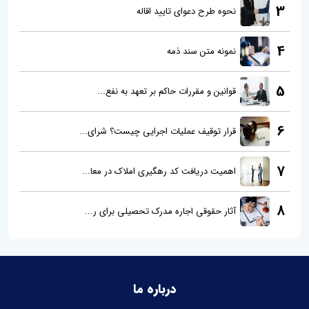
3
نحوه طرح دعوای تایید اقاله
4
نمونه متن سند ذمه
5
قوانین و مقررات حاکم بر تعهد به نفع...
6
قرار توقیف عملیات اجرایی چیست؟ شرای...
7
اهمیت دریافت کد رهگیری املاک در معا...
8
آثار حقوقی اجاره مدرک تحصیلی برای ر...
درباره ما