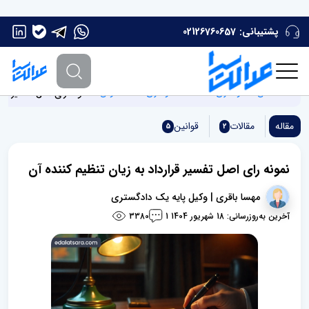
پشتیبانی:
02126760657
نمونه رای اصل تفسیر قرار
صفحه اصلی
نمونه آرای دادگاه ها
نمونه رای دادگاه حقوقی
مقاله
مقالات
قوانین
5
2
نمونه رای اصل تفسیر قرارداد به زیان تنظیم کننده آن
مهسا باقری | وکیل پایه یک دادگستری
آخرین به‌روزرسانی: 18 شهریور 1404
3380
1