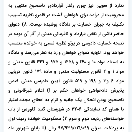
ندارد از سویی نیز چون رفتار قراردادی ناصحیح منتهی به
محرومیت از درآمد برای خواهان گشت در قلمرو نظریه تسبیب
تکلیف به جبران خسارت بر دادگاه پوشیده نیست. 8) دعوای
حاضر ناشی از نقض قرارداد و نافرمانی مدنی از آثار آن بوده در
نتیجه خسارت دادرسی در پرتو نظریه نسبی به خوانده منتسب
خواهد بود. النهایه دعوای خواهان وارد به نظر می‌رسد و دادگاه
به استناد مواد ۱۰ و ۱۴۰ و ۱۲۵۸ و ۹۷۵ و ۳۳۱ قانون مدنی و
مواد ۱ و ۲ قانون مسئولیت مدنی و ماده ۱۷۹ قانون دریایی
مواد 6 و۳ و ۱۹۸ و ۵۱۹ قانون آیین دادرسی مدنی ضمن
پذیرش دادخواهی خواهان حکم بر 1) اعلام غیرقانونی و
ناصحیح بودن انحلال یک جانبه و الزام به اعطای مجدد امتیاز
با همان کد نمایندگی ٣٢٠٦ در شهرستان گنبد کاووس از باب
خواسته‌های ردیف دوم و سوم 2) محکومیت خوانده ردیف اول
به پرداخت میزان 97/939/021/099 ریال (تا پایان شهریور ماه