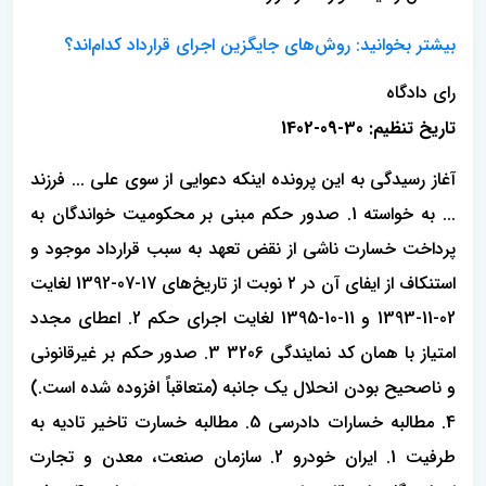
بیشتر بخوانید: روش‌های جایگزین اجرای قرارداد کدام‌اند؟
رای دادگاه
تاریخ تنظیم: 30-09-1402
آغاز رسیدگی به این پرونده اینکه دعوایی از سوی علی ... فرزند
... به خواسته 1. صدور حکم مبنی بر محکومیت خواندگان به
پرداخت خسارت ناشی از نقض تعهد به سبب قرارداد موجود و
استنکاف از ایفای آن در ۲ نوبت از تاریخ‌های 17-07-1392 لغایت
02-11-1393 و 11-10-1395 لغایت اجرای حکم 2. اعطای مجدد
امتیاز با همان کد نمایندگی 3206 3. صدور حکم بر غیرقانونی
و ناصحیح بودن انحلال یک جانبه (متعاقباً افزوده شده است.)
4. مطالبه خسارات دادرسی 5. مطالبه خسارت تاخیر تادیه به
طرفیت 1. ایران خودرو 2. سازمان صنعت، معدن و تجارت