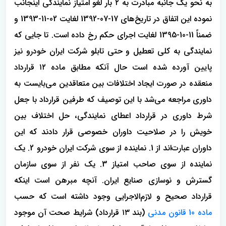
به نحو یک جانبه مبادرت به ۲ بار لغو امتیاز نمایندگی اینجانب
نموده این اتفاق در تاریخ‌های 17-07-1392 لغایت 02-11-1393 و
ضمناً 11-10-1395 لغایت اجرای حکم رخ داده است. تا جایی که
نمایندگی به کلی تعطیل و حتی تابلو شرکت ایران خودرو نیز
پایین آورده شده است حال آنکه مطابق ماده ۱۲ قرارداد
منعقده در صورت ایجاد اختلافات بین متعاقدین می‌بایست به
داوری مراجعه می‌شد با این توصیف که طرفین قرارداد با جعل
شرط داوری در قرارداد اعطای نمایندگی، حل اختلاف بین
خویش را در صلاحیت داوران خصوصی قرار دادند که این
داوران عبارت‌اند از 1. نماینده از سوی شرکت ایران خودرو 2. یک
نماینده از سوی صاحب امتیاز 3. یک نفر از سوی سازمان
گسترش و نوسازی صنایع ایران. آنچه مبرهن است اینکه
قرارداد صحیح و لازم‌الاجرایی وجود داشته است که حسب
ماده 10 قانون مدنی
(بند ۱۳ قرارداد) شرایط صحت آن موجود