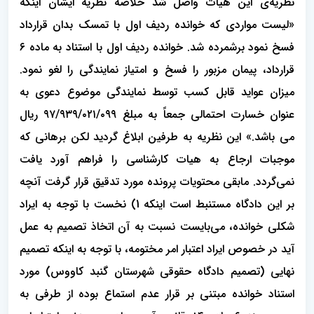
نظریه‌ی این هیات واصل شد خلاصه نظریه ایشان اینکه
«لیست مواردی که خوانده ردیف اول با تمسک بدان قرارداد
فسخ نمود برشمرده شد. خوانده ردیف اول با استناد به ماده ۶
قرارداد، پیمان مزبور را فسخ و امتیاز نمایندگی را لغو نمود.
میزان عواید قابل کسب توسط نمایندگی موضوع دعوی به
عنوان خسارت احتمالی جمعاً به مبلغ ۹۷/۹۳۹/۰۲۱/۰۹۹ ریال
می باشد.» این نظریه به طرفین ابلاغ گردید لکن برهانی که
موجبات ارجاع به هیات کارشناسی را فراهم آورد یافت
نمی‌گردد. مابقی محتویات پرونده مورد تدقیق قرار گرفت آنچه
بر این دادگاه مستنبط است اینکه 1) نخست با توجه به ایراد
شکلی خوانده، می‌بایست نسبت به آن اتخاذ تصمیم به عمل
آید در خصوص ایراد اعتبار امر مختومه، با توجه به اینکه تصمیم
نهایی (تصمیم دادگاه حقوقی شهرستان گنبد کاووس) مورد
استناد خوانده مبتنی بر قرار عدم استماع بوده از طرفی به