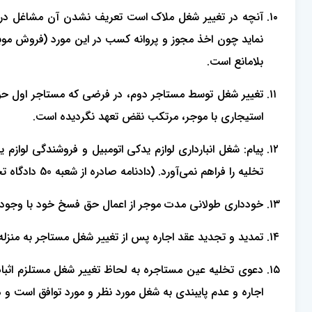
آنچه در تغییر شغل ملاک است تعریف نشدن آن مشاغل در صن
نماید چون اخذ مجوز و پروانه کسب در این مورد (فروش موب
بلامانع است.
تغییر شغل توسط مستاجر دوم، در فرضی که مستاجر اول حق اج
استیجاری با موجر، مرتکب نقض تعهد نگردیده است.
پیام: شغل انبارداری لوازم یدکی اتومبیل و فروشندگی لوازم
تخلیه را فراهم نمی‌‎آورد. (دادنامه صادره از شعبه 50 دادگاه تجدیدنظر استان تهران- دادنامه شماره: 9109970001000752 تاریخ دادنامه: 09-07-1391)
خودداری طولانی مدت موجر از اعمال حق فسخ خود با وجود ا
تمدید و تجدید عقد اجاره پس از تغییر شغل مستاجر به‌ من
دعوی تخلیه عین مستاجره به لحاظ تغییر شغل مستلزم اثبا
اجاره و عدم پایبندی به شغل مورد نظر و مورد توافق است و