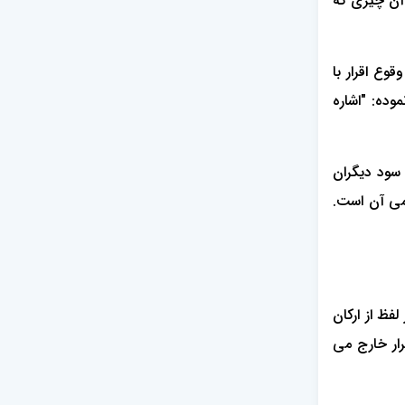
 آن چیزی که
آن وقوع اقرار با
." هم چنین ماده 1261 قانون مدنی عنوان نموده: "اشاره
 سود دیگران
امی آن است.
چرا که اگر لفظ از ارکان
رار خارج می