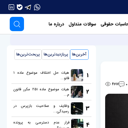
اسبات حقوقی
سوالات متداول
درباره ما
آخرین‌ها
پربازدیدترین‌ها
پربحث‌ترین‌ها
هیات حل اختلاف موضوع ماده 1
1
قانو...
4617
0
هیات موضوع ماده 251 مکرر قانون
2
م...
وظایف و صلاحیت بازپرس در
3
رسیدگی...
قرار عدم دسترسی به پرونده
4
چیست؟...