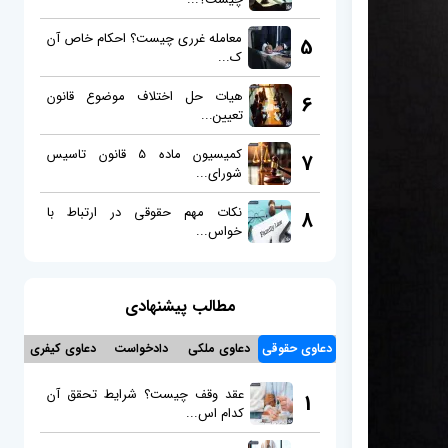
معامله غرری چیست؟ احکام خاص آن
5
ک...
هیات حل اختلاف موضوع قانون
6
تعیین...
کمیسیون ماده 5 قانون تاسیس
7
شورای...
نکات مهم حقوقی در ارتباط با
8
خواس...
مطالب پیشنهادی
دعاوی حقوقی
دعاوی ملکی
دادخواست
دعاوی کیفری
عقد وقف چیست؟ شرایط تحقق آن
1
کدام اس...