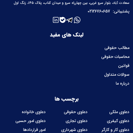
سعادت آباد، بلوار سرو غربی، بین چهارراه سرو و میدان کتاب، پلاک ۱۴۵، زنگ اول
پشتیبانی:
02126760657
لینک های مفید
مطالب حقوقی
محاسبات حقوقی
قوانین
سوالات متداول
درباره ما
برچسب ها
دعاوی ملکی
دعاوی حقوقی
دعاوی خانواده
دعاوی کیفری
دعاوی تجاری
دعاوی امور حسبی
دعاوی کار و کارگر
دعاوی شهرداری
امور قراردادها