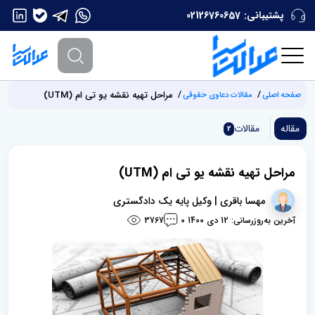
پشتیبانی:
02126760657
مراحل تهیه نقشه یو تی ام (UTM)
صفحه اصلی
مقالات دعاوی حقوقی
مقاله
مقالات
2
مراحل تهیه نقشه یو تی ام (UTM)
مهسا باقری | وکیل پایه یک دادگستری
آخرین به‌روزرسانی: 12 دی 1400
3767
0