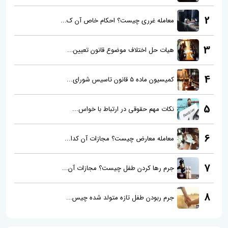
2
معامله غرری چیست؟ احکام خاص آن ک...
3
هیات حل اختلاف موضوع قانون تعیین...
4
کمیسیون ماده 5 قانون تاسیس شورای...
5
نکات مهم حقوقی در ارتباط با خواس...
6
معامله معارض چیست؟ مجازات آن کدا...
7
جرم رها کردن طفل چیست؟ مجازات آن...
8
جرم ربودن طفل تازه متولد شده چیس...