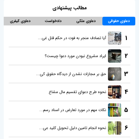
مطالب پیشنهادی
دعاوی حقوقی
دعاوی ملکی
دادخواست
دعاوی کیفری
1
آیا تصادف منجر به فوت در حکم قتل غی...
2
ایراد مشروع نبودن مورد دعوا چیست؟
3
حق بر مجازات نشدن از دیدگاه حقوق کی...
4
نحوه طرح دعوای تقسیم مال مشاع
5
نکات مهم در مورد تعارض در اسناد رسم...
6
نحوه انجام تامین دلیل تحویل کلید عی...