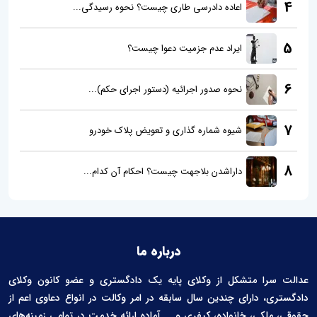
4
اعاده دادرسی طاری چیست؟ نحوه رسیدگی...
5
ایراد عدم جزمیت دعوا چیست؟
6
نحوه صدور اجرائیه (دستور اجرای حکم)...
7
شیوه شماره گذاری و تعویض پلاک خودرو
8
داراشدن بلاجهت چیست؟ احکام آن کدام...
درباره ما
عدالت سرا متشکل از وکلای پایه یک دادگستری و عضو کانون وکلای
دادگستری، دارای چندین سال سابقه در امر وکالت در انواع دعاوی اعم از
حقوقی، ملکی، خانواده، کیفری و ... آماده ارائه خدمت در تمامی زمینه‌های