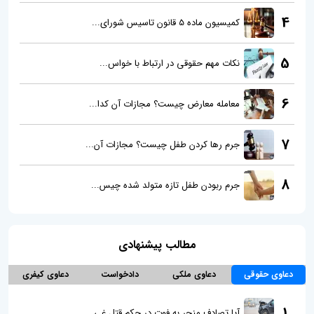
4
کمیسیون ماده 5 قانون تاسیس شورای...
5
نکات مهم حقوقی در ارتباط با خواس...
6
معامله معارض چیست؟ مجازات آن کدا...
7
جرم رها کردن طفل چیست؟ مجازات آن...
8
جرم ربودن طفل تازه متولد شده چیس...
مطالب پیشنهادی
دعاوی حقوقی
دعاوی ملکی
دادخواست
دعاوی کیفری
1
آیا تصادف منجر به فوت در حکم قتل غی...