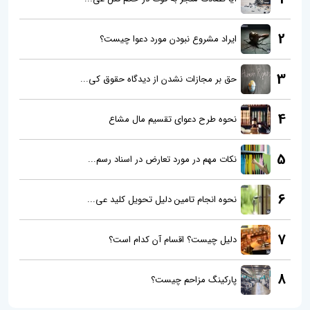
2
ایراد مشروع نبودن مورد دعوا چیست؟
3
حق بر مجازات نشدن از دیدگاه حقوق کی...
4
نحوه طرح دعوای تقسیم مال مشاع
5
نکات مهم در مورد تعارض در اسناد رسم...
6
نحوه انجام تامین دلیل تحویل کلید عی...
7
دلیل چیست؟ اقسام آن کدام است؟
8
پارکینگ مزاحم چیست؟