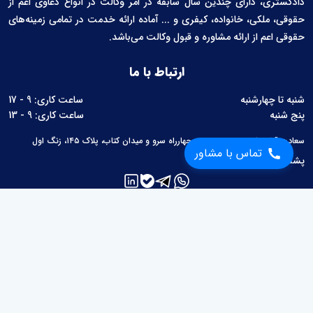
دادگستری، دارای چندین سال سابقه در امر وکالت در انواع دعاوی اعم از
حقوقی، ملکی، خانواده، کیفری و ... آماده ارائه خدمت در تمامی زمینه‌های
حقوقی اعم از ارائه مشاوره و قبول وکالت می‌باشد.
ارتباط با ما
شنبه تا چهارشنبه
ساعت کاری: 9 - 17
پنج شنبه
ساعت کاری: 9 - 13
سعادت آباد، بلوار سرو غربی، بین چهارراه سرو و میدان کتاب، پلاک ۱۴۵، زنگ اول
تماس با مشاور
پشتیبانی:
02126760657
لینک های مفید
مطالب حقوقی
محاسبات حقوقی
قوانین
سوالات متداول