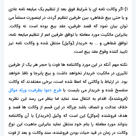
1) اگر وکالت نامه ای با شرایط فوق بعد از تنظیم یک مبایعه نامه عادی
و یا حتی بیع شفاهی، بین طرفین تنظیم گردد، در اینصورت مسلماً می
توان بیان نمود که قصد طرفین، عقد بیع بوده است نه وکالت.
بنابراین مالکیت مورد معامله با توافق طرفین اعم از تنظیم مبایعه نامه،
توافق شفاهی و … به خریدار (وکیل) منتقل شده و‌ وکالت نامه نیز
تایید کننده وقوع عقد بیع است.
نکته مهم آنکه در این مورد وکالتنامه ها فوت یا حجر هر یک از طرفین
تاثیری در مالکیت خریدار نخواهد داشت و‌ بیع پابرجا و نافذ خواهد
بود. در ارتباط با وکالتی که اعطا شده است، برخی معتقدند که وکالت
منفسخ شده و خریدار می بایست با
طرح دعوا بطرفیت ورثه موکل
(فروشنده)، اقدام به انتقال سند نماید اما بنظر می رسد این نظریه
خلاف عدالت و انصاف باشد چراکه در این قسم از وکالت ها قصد و
هدف فروشنده (موکل) این است که وکیل (خریدار) با آن وکالتنامه
بتواند مورد معامله را بنام خود منتقل نماید بنابراین ماهیت این نوع
وکالت در زمان در قید حیات بودن فروشنده، سند وکالت و بعد از فوت