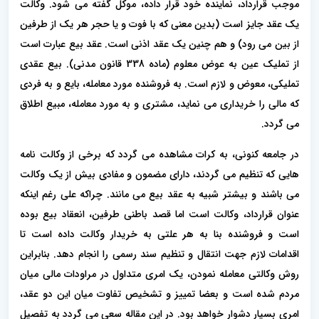
موجب قرارداد، نماینده خود قرار داده، موکل گفته می شود. وکالت
یک عقد جایز است (بدین معنی که با فوت و یا حجر هر یک از طرفین
از بین می رود) و هم چنین یک عقد اذنی است. عقد بیع عبارت است
از تملیک عین به عوض معلوم (ماده 338 قانون مدنی). بیع عقدی
تملیکی، معوض و لازم است. به فروشنده مورد معامله، بایع و به فردی
که مالی را خریداری می نماید، مشتری و به مورد معامله، مبیع اطلاق
می گردد.
در جامعه کنونی، به کرات مشاهده می گردد که برخی از وکالت نامه
هایی که تنظیم می گردند، دارای مضمون و مفادی بیش از یک وکالت
می باشند و بیشتر شبیه به عقد بیع می مانند. چراکه علی رغم اینکه
عنوان قرارداد، وکالت است اما قصد باطنی طرفین، انعقاد بیع بوده
است و فروشنده بنا به هر علتی به خریدار وکالت داده است تا
اقدامات لازم جهت انتقال و تنظیم سند رسمی را انجام دهد. بنابراین
روش وکالتی معامله نمودن، یک امری متداول در مراودات مالی میان
مردم شده است و بعضا تمییز و تشخیص تفاوت میان این دو عقد،
امری بسیار ‌دشوار خواهد بود. در این مقاله سعی می گردد به تفصیل