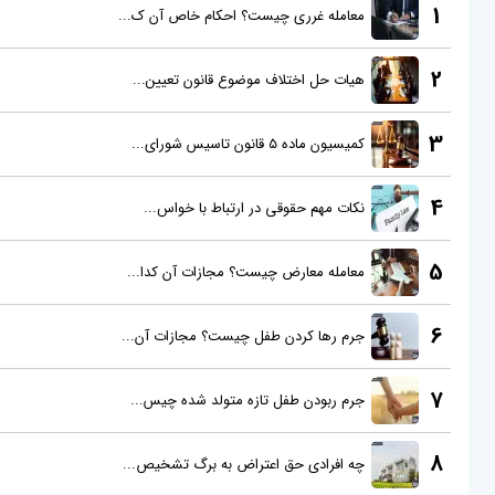
1
معامله غرری چیست؟ احکام خاص آن ک...
2
هیات حل اختلاف موضوع قانون تعیین...
3
کمیسیون ماده 5 قانون تاسیس شورای...
4
نکات مهم حقوقی در ارتباط با خواس...
5
معامله معارض چیست؟ مجازات آن کدا...
6
جرم رها کردن طفل چیست؟ مجازات آن...
7
جرم ربودن طفل تازه متولد شده چیس...
8
چه افرادی حق اعتراض به برگ تشخیص...