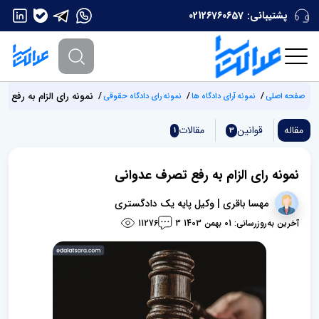
پشتیبانی:
02126760657
نمونه رای الزام به رفع 
صفحه اصلی
نمونه آرای دادگاه ها
نمونه رای دادگاه حقوقی
مقاله
قوانین
مقالات
1
3
نمونه رای الزام به رفع تصرف عدوانی
مهسا باقری | وکیل پایه یک دادگستری
آخرین به‌روزرسانی: 01 بهمن 1403
11276
3