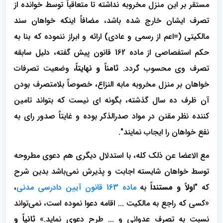
مستقر بر این منزل مخروبه نداشته تا متعاقباً توسط خوانده از
تصرف ایشان خارج شده باشد، مضافاً اینکه خواهان سند
مالکیتی (=اعم از رسمی و عادی) ارائه و ابراز ننموده که بنا به
حکم استفصاصی از ماده 162 قانون پیش گفته، دلیل سابقه
تصرف وی محسوب گردد.
ثامناً و نهایتاً،
وضعیت تصرفات
خواهان بر منزل مخروبه مابه النزاع، خصوصاً بلامتصرف بودن
آن ظرف ده سال گذشته، بگونه ای نیست که بتواند تامین
کننده نظر مقنن در مواد صدرالذکر بوده و غایتاً صدور رای به
نفع خواهان را ایجاب نمایند".
مع الاعضا عن ذلک کله، با استدلال دیگری هم دعوی مطروحه
توسط خواهان شایسته اجابت و پذیرش نمی‌باشد بدین شرح
که "
اولاً و مستنداً
به
ماده 163 قانون آیین دادرسی مدنی
،
«کسی که راجع به مالکیت ... اقامه دعوا نموده است، نمی‌تواند
نسبت به تصرف عدوانی و ... طرح دعوی نماید.»
ثانیاً و