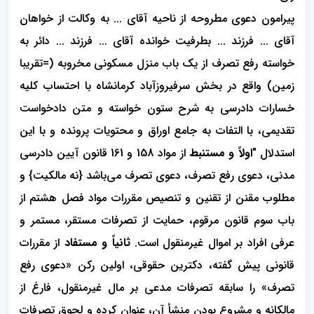
پیرامون دعوی مطروحه از ناحیه آقای ... به وکالت از خواهان
آقای ... فرزند ... بطرفیت خوانده آقای ... فرزند ... دائر به
خواسته رفع تصرف از یک باب منزل مسکونی مخروبه (=تقریبا
زمین) واقع در بخش سرفیروزآباد کرمانشاه با احتساب کلیه
خسارات دادرسی به شرح ستون خواسته و متن دادخواست
تقدیمی، با التفات به جامع اوراق و محتویات پرونده و با این
استدلال "
اولاً و مستنبط
از مواد 158 و 161 قانون آیین دادرسی
مدنی، دعوی رفع تصرف، دعوی تصرف می‌باشد {نه مالکیت} و
مطلوب مقنن از تقنین و تنصیص مقررات مواد فصل هشتم از
باب سوم قانون مرقوم، حمایت از تصرفات مستقر، مستمر و
عرفی افراد بر اموال غیرمنقول است.
ثانیاً و مستفاد
از مقررات
قانونی پیش گفته، دکترین حقوقی، اولین رکن «دعوی رفع
تصرف» را سابقه تصرفات مدعی بر مال غیرمنقول، فارغ از
مالکانه و مشروع بودن منشأ آن، عنوان کرده و لحوق تصرفات