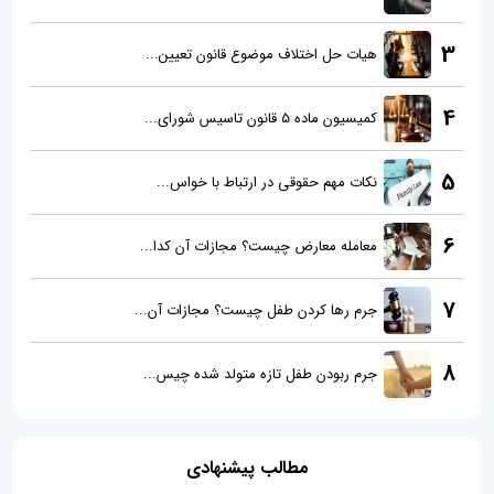
3
هیات حل اختلاف موضوع قانون تعیین...
4
کمیسیون ماده 5 قانون تاسیس شورای...
5
نکات مهم حقوقی در ارتباط با خواس...
6
معامله معارض چیست؟ مجازات آن کدا...
7
جرم رها کردن طفل چیست؟ مجازات آن...
8
جرم ربودن طفل تازه متولد شده چیس...
مطالب پیشنهادی