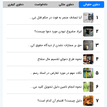
دعاوی حقوقی
دعاوی ملکی
دادخواست
دعاوی کیفری
1
آیا تصادف منجر به فوت در حکم قتل غی...
2
ایراد مشروع نبودن مورد دعوا چیست؟
3
حق بر مجازات نشدن از دیدگاه حقوق کی...
4
نحوه طرح دعوای تقسیم مال مشاع
5
نکات مهم در مورد تعارض در اسناد رسم...
6
نحوه انجام تامین دلیل تحویل کلید عی...
7
دلیل چیست؟ اقسام آن کدام است؟