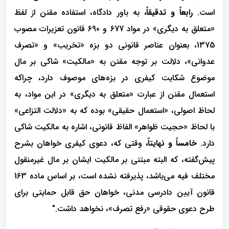
است.
رابعاً و تدقیقاً،
به باور دادگاه، استفاده مقنن از لفظ
«متعلق به دیگری» در مواد 677 و 690 قانون تعزیرات مصوب
1375، بعنوان عناصر قانونی دو بزه «تخریب» و «تصرف
عدوانی»، دلالت بر توجه مقنن به «مالکیت» شاکی بر مال
موضوع شکایت کیفری در بزه‌های موصوف دارد، چراکه
استعمال مقنن از عبارت «متعلق به دیگری» در این مواد، به
لحاظ اصولی، «استعمال حقیقی» بوده که به «دلالت التزاعی»
با لحاظ «حجیت ظواهر» الفاظ قانونی، اشاره به مالکیت شاکی
دارد.
خامساً و نهایتاً،
وقتی که، دعوی کیفری خواهان بشرح
پیش‌گفته، که البته مبتنی بر مالکیت ایشان بر مال غیرمنقول
مختلف فیه می‌باشد، پذیرفته نشده است، بر اساس ماده 163
قانون آیین دادرسی مدنی، خواهان حق قابل حمایتی برای
طرح دعوی حقوقی «رفع تصرف»، نخواهد داشت."