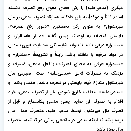
دیگری {مدعی‌علیه} را رکن بعدی دعوی رفع تصرف دانسته
است.
ثالثاً و موكداً،
به باور دادگاه، «سابقه تصرف مدعی بر مال
غیرمنقول» به عنوان رکن نخستین «دعوی رفع تصرف»،
بایستی مُتصف به اوصاف پیش گفته اعم از «استقرار» و
«استمرار» عرفی باشد تا بتواند شایستگی «حمایت فوری» مقنن
در مواد مرقوم را داشته باشد.
رابعاً و تشریحاً،
«استقرار» و
«استمرار» عرفی به معنای تصرفات بالفعل مدعی، مُشرف و
نزدیک به تصرفات لاحق «مدعی‌علیه» است، بعبارتی مال
غیرمنقول متنازع فیه، بایستی در تصرف بالفعل مدعی باشد، و
«مدعی‌علیه» متعاقب خارج نمودن مال از تصرف مدعی، خود
اقدام به تصرف آن نماید، یعنی مدعی بلاانقطاع و قبل از
تصرف مال غیرمنقول توسط مدعی علیه، متصرف همان مال
بوده باشد نه اینکه مدعی در مقطعی زمانی در گذشته، متصرف
مال بوده باشد.