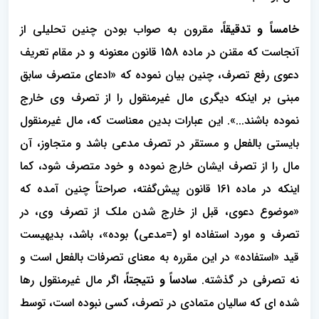
خامساً و تدقیقاً،
مقرون به صواب بودن چنین تحلیلی از
آنجاست که مقنن در ماده 158 قانون معنونه و در مقام تعریف
دعوی رفع تصرف، چنین بیان نموده که «ادعای متصرف سابق
مبنی بر اینکه دیگری مال غیرمنقول را از تصرف وی خارج
نموده باشند...». این عبارات بدین معناست که، مال غیرمنقول
بایستی بالفعل و مستقر در تصرف مدعی باشد و متجاوز، آن
مال را از تصرف ایشان خارج نموده و خود متصرف شود، کما
اینکه در ماده 161 قانون پیش‌گفته، صراحتاً چنین آمده که
«موضوع دعوی، قبل از خارج شدن ملک از تصرف وی، در
تصرف و مورد استفاده او (=مدعی) بوده»، باشد، بدیهیست
قید «استفاده» در این مقرره به معنای تصرفات بالفعل است و
نه تصرفی در گذشته.
سادساً و نتیجتاً،
اگر مال غیرمنقول رها
شده ای که سالیان متمادی در تصرف، کسی نبوده است، توسط