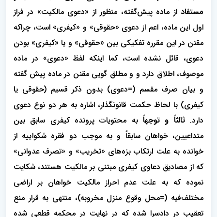
مستفاد
از ماده پیش‌گفته، منظور از «دعوی مالکیت» در فراز
اول این ماده، اعم از دعوی «حقوقی» و «کیفری» است، چراکه
مقنن در این مقرره تفکیکی بین «حقوقی» و یا «کیفری» بودن
دعوی، قائل نشده است، کما اینکه لفظ «دعوی» در ماده
موصوف، اطلاق دارد و و مطلق گویی مقنن در ماده پیش گفته
و بیان صرف مقسم (=دعوی) بدون ذکر قسیم (حقوقی یا
کیفری) با لحاظ حکمت قانونگذار، اشاره به هر دو نوع دعوی
دارد.
ثالثاً و توجهاً
به محتویات پرونده کیفری سابق بین
متداعیین، خواهان سابقاً و به موجب دو فقره شکواییه از
خوانده به علت ارتکاب بزه‌های «تخریب» و «تصرف عدوانی»
که از مصادیق دعاوی کیفری مبتنی بر مالکیت هستند، شکایت
نموده که به علت عدم احراز مالکیت خواهان بر اراضی
مختلف‌فیه (=محل وقوع منزل مخروبه)، منتهی به قرار منع
تعقیب در دادسرا شده که در نهایت در محکمه قطعی شده