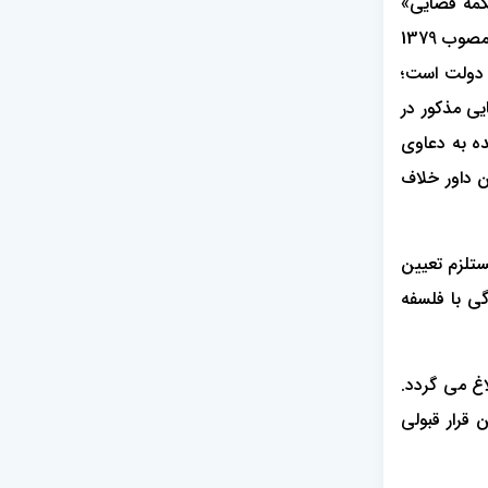
ستند؛ اما «محکمه قضایی»
نمی‌باشند؛ بنابراین اعضاء و کارکنان شورای حل اختلاف از شمول ماده 470 قانون آیین دادرسی دادگاه‌های عمومی و انقلاب در امور مدنی مصوب 1379
خدمت کارمندان دولت است؛
یی مذکور در
 مرجع رسیدگی‌کننده به دعاوی
 داور خلاف
ستلزم تعیین
ی با فلسفه
اغ می گردد.
 قرار قبولی