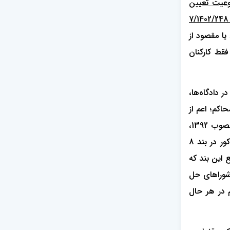
عیت تعیین
قضات و کارمندان شاغل در محاکم قضایی به عنوان داور حتی با توافق طرفین، اداره کل حقوقی قوه قشاییه در نظریه مشورتی شماره: 7/1402/248
یا مقصود از
ر محاکم قضایی مندرج در ماده 470 قانون آیین دادرسی دادگاه‌های عمومی و انقلاب در امور مدنی مصوب 1379، فقط کارکنان
وب 1379، کلیه قضات؛ اعم از اینکه در دادگاه‌ها،
کم؛ اعم از
بدوی و تجدیدنظر و نیز دادسراهای عمومی و انقلاب و دادسراهای نظامی، با لحاظ اینکه طبق ماده 22 قانون آیین دادرسی کیفری مصوب 1392،
دادسرا در معیت دادگاه تشکیل می‌شود، از داوری در پرونده‌ها ممنوع هستند؛ هرچند با تراضی طرفین باشد. ثانیاً، واژه «کارمندان» مذکور در بند 8
 زیرا فلسفه وضع این بند که
 شوراهای حل
 در هر حال