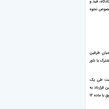
دگاه، قید و
 خصوص نحوه
میان طرفین
ترک یا داور
واست طی یک
 قرارداد به
نحو دیگری توافق نموده باشند. (در ارتباط با اموال منقول، وفق مواد 11 و 13 قانون آیین دادرسی مدنی و در خصوص اموال غیرمنقول منطبق با ماده 12