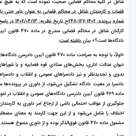
شاغل در کلیه محاکم قضایی صحبت نموده است که به هیچ عنوان
شماره پرونده: 1402-127-248ح تاریخ نظریه: 1402/04/13 در پاسخ به پرسش:
دادگاه‌ها است؟»
بیان داشته است
:
دیوان عدالت اداری، بخش‌های ستادی قوه قضاییه و یا شوراهای
جلوگیری از عواقب احتمالی ناشی از ارجاع امر داوری به کارمند
اختلاف را شامل می‌شود و از این جهت کارمند به معنای مصطل
مشمول ماده 470 قانون فوق‌الذکر بوده و از داوری ممنوع هستند.