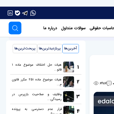
اسبات حقوقی
سوالات متداول
درباره ما
آخرین‌ها
پربازدیدترین‌ها
پربحث‌ترین‌ها
هیات حل اختلاف موضوع ماده 1
1
قانو...
هیات موضوع ماده 251 مکرر قانون
2
6487
م...
وظایف و صلاحیت بازپرس در
3
رسیدگی...
قرار عدم دسترسی به پرونده
4
چیست؟...