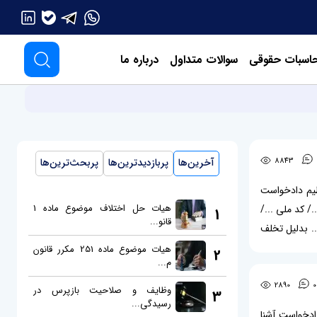
اسبات حقوقی
سوالات متداول
درباره ما
8843
آخرین‌ها
پربازدیدترین‌ها
پربحث‌ترین‌ها
نظیم دادخواست
هیات حل اختلاف موضوع ماده 1
/ کد ملی .../
1
قانو...
. بدلیل تخلف
هارنامه شماره
هیات موضوع ماده 251 مکرر قانون
2
م...
2890
0
وظایف و صلاحیت بازپرس در
3
رسیدگی...
دادخواست آشنا