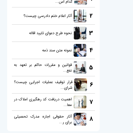
کدام اس...
2
آثار اعلام ختم دادرسی چیست؟
3
نحوه طرح دعوای تایید اقاله
4
نمونه متن سند ذمه
قوانین و مقررات حاکم بر تعهد به
5
نفع...
قرار توقیف عملیات اجرایی چیست؟
6
شرای...
اهمیت دریافت کد رهگیری املاک در
7
معا...
آثار حقوقی اجاره مدرک تحصیلی
8
برای ر...