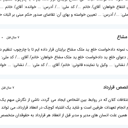
فاع خواهان: آقای/ خانم .../ کد ملی: .../ آدرس: ... خوانده: آقای/ خانم .../
 ملی: .../ آدرس: ... تعیین خواسته و بهای آن: تقاضای صدور حکم مبنی بر اثبات ح
نونی دلایل و منضمات دادخواست: تصویر مصدق قرارداد انتفاع به شماره ... مورخ .
مشاع
7 سال قبل
0
 یک نمونه دادخواست خلع ید ملک مشاع برایتان قرار داده ایم تا با چارچوب تنظیم 
دعوای خلع ید دادخواست خلع ید ملک مشاع خواهان: خانم/ آقای .../ کد ملی: ...
ر محکومیت خوانده به خلع ید ملک مشاعی به مساحت ... مترمربع به پلاک ثبتی 
تخصص قرارداد
7 سال قبل
لافات کلان که در روابط بین اشخاص ایجاد می گردد، ناشی از نگارش مبهم یک قر
نجام تعهدات طرفین است و شاید یک اشتباه کوچک در انعقاد قرارداد، می تواند 
به همین علت انسان های مدیر و مدبر قبل از انعقاد هر قرارداد به حقوقدان متخصص
نعقاد یک قرارداد نامطلوب پیشگیری به عمل می آورند. عدالتسرا شما را با استفاده