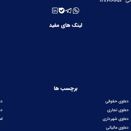
نی:
02126760657
لینک های مفید
برچسب ها
دعاوی حقوقی
دع
دعاوی تجاری
دع
دعاوی شهرداری
ام
دعاوی مالیاتی