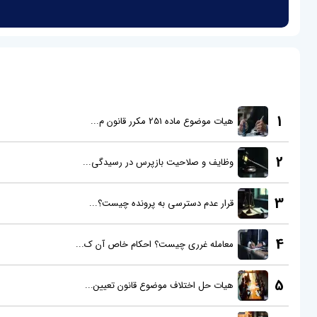
1
هیات موضوع ماده 251 مکرر قانون م...
2
وظایف و صلاحیت بازپرس در رسیدگی...
3
قرار عدم دسترسی به پرونده چیست؟...
4
معامله غرری چیست؟ احکام خاص آن ک...
5
هیات حل اختلاف موضوع قانون تعیین...