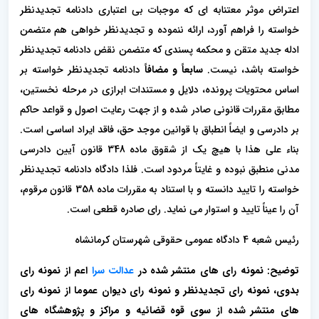
اعتراض موثر معتنابه ای که موجبات بی اعتباری دادنامه تجدیدنظر
خواسته را فراهم آورد، ارائه ننموده و تجدیدنظر خواهی هم متضمن
ادله جدید متقن و محکمه پسندی که متضمن نقض دادنامه تجدیدنظر
خواسته باشد، نیست.
سابعاً و مضافاً
دادنامه تجدیدنظر خواسته بر
اساس محتویات پرونده، دلایل و مستندات ابرازی در مرحله نخستین،
مطابق مقررات قانونی صادر شده و از جهت رعایت اصول و قواعد حاکم
بر دادرسی و ایضاً انطباق با قوانین موجد حق، فاقد ایراد اساسی است.
بناء علی هذا با هیچ یک از شقوق ماده 348 قانون آیین دادرسی
مدنی منطبق نبوده و غایتاً مردود است. فلذا دادگاه دادنامه تجدیدنظر
خواسته را تایید دانسته و با استناد به مقررات ماده 358 قانون مرقوم،
آن را عیناً تایید و استوار می نماید. رای صادره قطعی است.
رئیس شعبه 4 دادگاه عمومی حقوقی شهرستان کرمانشاه
توضیح: نمونه رای های منتشر شده در
عدالت سرا
اعم از نمونه رای
بدوی، نمونه رای تجدیدنظر و نمونه رای دیوان عموما از نمونه رای
های منتشر شده از سوی قوه قضائیه
و مراکز و پژوهشگاه های