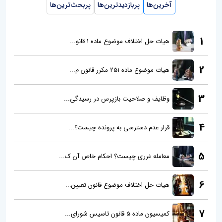
آخرین‌ها
پربازدیدترین‌ها
پربحث‌ترین‌ها
1
هیات حل اختلاف موضوع ماده 1 قانو...
2
هیات موضوع ماده 251 مکرر قانون م...
3
وظایف و صلاحیت بازپرس در رسیدگی...
4
قرار عدم دسترسی به پرونده چیست؟...
5
معامله غرری چیست؟ احکام خاص آن ک...
6
هیات حل اختلاف موضوع قانون تعیین...
7
کمیسیون ماده 5 قانون تاسیس شورای...