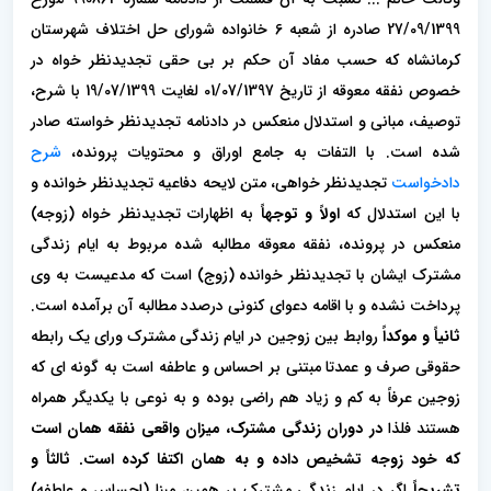
27/09/1399 صادره از شعبه 6 خانواده شورای حل اختلاف شهرستان
کرمانشاه که حسب مفاد آن حکم بر بی حقی تجدیدنظر خواه در
خصوص نفقه معوقه از تاریخ 01/07/1397 لغایت 19/07/1399 با شرح،
توصیف، مبانی و استدلال منعکس در دادنامه تجدیدنظر خواسته صادر
شده است. با التفات به جامع اوراق و محتویات پرونده،
شرح
دادخواست
تجدیدنظر خواهی، متن لایحه دفاعیه تجدیدنظر خوانده و
با این استدلال که
اولاً و توجهاً
به اظهارات تجدیدنظر خواه (زوجه)
منعکس در پرونده، نفقه معوقه مطالبه شده مربوط به ایام زندگی
مشترک ایشان با تجدیدنظر خوانده (زوج) است که مدعیست به وی
پرداخت نشده و با اقامه دعوای کنونی درصدد مطالبه آن برآمده است.
ثانیاً و موکداً
روابط بین زوجین در ایام زندگی مشترک ورای یک رابطه
حقوقی صرف و عمدتا مبتنی بر احساس و عاطفه است به گونه ای که
زوجین عرفاً به کم و زیاد هم راضی بوده و به نوعی با یکدیگر همراه
هستند فلذا
در دوران زندگی مشترک، میزان واقعی نفقه همان است
که خود زوجه تشخیص داده و به همان اکتفا کرده است.
ثالثاً و
تشریحاً
اگر در ایام زندگی مشترک بر همین مبنا (احساس و عاطفه)