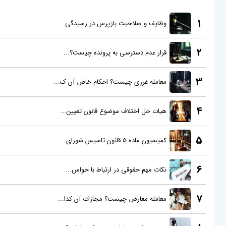
1
وظایف و صلاحیت بازپرس در رسیدگی...
2
قرار عدم دسترسی به پرونده چیست؟...
3
معامله غرری چیست؟ احکام خاص آن ک...
4
هیات حل اختلاف موضوع قانون تعیین...
5
کمیسیون ماده 5 قانون تاسیس شورای...
6
نکات مهم حقوقی در ارتباط با خواس...
7
معامله معارض چیست؟ مجازات آن کدا...