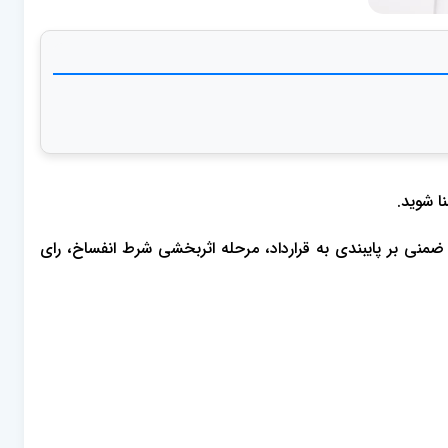
ا شوید.
قوقی گرگان صادر شده است درباره این موضوعات می باشد: ماده 244 قانون مدنی، اراده ضمنی بر پایبندی به قرارداد، مرحله اثربخشی شرط انفساخ، رای