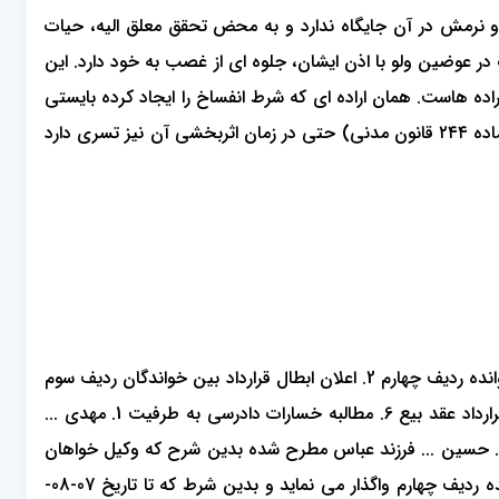
 و نرمش در آن جایگاه ندارد و به محض تحقق معلق الیه، حیات
ر عوضین ولو با اذن ایشان، جلوه ای از غصب به خود دارد. این
اده هاست. همان اراده ای که شرط انفساخ را ایجاد کرده بایستی
این قدرت را داشته باشد که اثربخشی آن را منتفی و حیات قرارداد را اعاده نماید. بر این باوریم که محدوده انصراف ذینفع شرط (موضوع ماده ۲۴۴ قانون مدنی) حتی در زمان اثربخشی آن نیز تسری دارد
آغاز رسیدگی به پرونده اینکه دعوایی از سوی مهدی ... فرزند خدارحم با وکالت مجید ... به خواسته 1. اثبات وقوع عقد بیع بین موکل و خوانده ردیف چهارم 2. اعلان ابطال قرارداد بین خواندگان ردیف سوم
و چهارم 3. استرداد یک دستگاه خودرو به شماره ۷۱۸ع۶۲ ایران ۵۹، 4. مطالبه اجرت المثل مال با جلب نظر کارشناس 5. تایید انفساخ قرارداد عقد بیع 6. مطالبه خسارات دادرسی به طرفیت 1. مهدی ...
فرزند محمد 2. علی ... فرزند احمد 3. سامان ... فرزند سعید 4. سعید ... فرزند هوشنگ 5. غلامرضا ... فرزند ابوالقاسم با وکالت محمد ... 6. حسین ... فرزند عباس مطرح شده بدین شرح که وکیل خواهان
مدعی است به دلالت رو گرفت مصدق مدارک تقدیمی موکل یک دستگاه خودرو با مشخصات در وکالتنامه مورخ 05-04-1400 را به خوانده ردیف چهارم واگذار می نماید و بدین شرط که تا تاریخ 07-08-