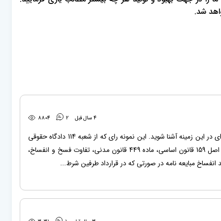
اهد شد.
4 سال قبل
2
8804
بازدید کننده بزرگوار، در این مقاله یک نمونه رای تایید انفساخ مبایعه نامه برایتان قرار داده ایم تا با نحوه صدور رای در این زمینه آشنا شوید. این نمونه رای که از شعبه 114 دادگاه حقوقی
تهران صادر شده است درباره این موضوعات می باشد: شرط فاسخ، تایید انفساخ مبایعه نامه، اعتبار امر مختومه، اصل 159 قانون اساسی، ماده 449 قانون مدنی، تفاوت فسخ و انفساخ،
 انفساخ مبایعه نامه در صورتی که در قرارداد طرفین شرط...