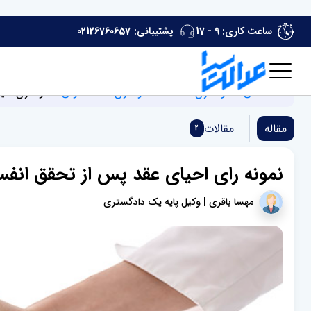
ساعت کاری: 9 - 17
پشتیبانی:
02126760657
صفحه اصلی
نمونه آرای دادگاه ها
نمونه رای دادگاه حقوقی
نمونه رای احی
مقاله
مقالات
2
نمونه رای احیای عقد پس از تحقق انفس
مهسا باقری | وکیل پایه یک دادگستری