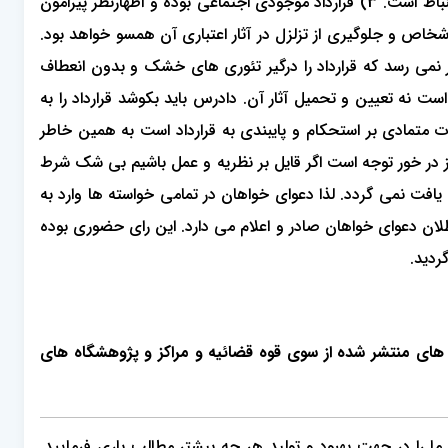
اینکه استناد در وضعیت منظور استناد مادی است و با استناد انشایی متفاوت است. این مهم از مفهوم ماده ۲۴۴ قانون مدنی نیز قابل استنباط است. 3) قرارداد موجودی اجتماعی بوده و اظهارنظر پیرامون
اشخاص و جلوگیری از تزلزل در آثار اعتباری آن همسو خواهد بود.
ظر نمی رسد که قرارداد را درگیر تئوری های خشک و بدون انعطاف
 نه تعیین و تحمیل آثار آن. دادرس باید بکوشد قرارداد را به
 متمادی بر استحکام و پایبندی به قرارداد است به همین خاطر
 نیز در خور توجه است اگر قایل بر نظریه و عمل باشیم بی شک شرط
بت خواسته خواهان را فراهم آورد یافت نمی گردد. لذا دعوای خواهان در تمامی خواسته ها وارد به
قانون مدنی و مواد ۳ و ۱۹۷ قانون آیین دادرسی مدنی حکم بر بطلان دعوای خواهان صادر و اعلام می دارد. این رای حضوری بوده
ای های منتشر شده از سوی قوه قضائیه و مراکز و پژوهشگاه های
، ما را در جهت بهبود و تولید هر چه بیشتر مطالب یاری فرمایید.