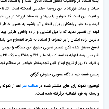
حیات و ممات قرارداد با این روحیه اجتماعی آمیخته است. اتفاقا 
واقعیت این است که طرفین با پایبندی به مفاد قرارداد در پی اح
کرده و به دنبال راهکاری برای انحلال آن باشیم به همین خاطر 
گونه ای تفسیر نماید که با میل انشایی و اراده واقعی طرفی پ
دادرس اراده ایشان را بر انصراف از استناد به شرط انفساخ می پند
و ظرف ۲۰ روز از تاریخ ابلاغ قابل تجدیدنظر خواهی در محاکم تجدیدنظر استان گلستان می باشد. پرونده به موجب تصمیم فوق مختومه گردید.
رییس شعبه نهم دادگاه عمومی حقوقی گرگان
توضیح: نمونه رای های منتشر شده در
عدالت سرا
اعم از نمونه 
وابسته به قوه قضائیه برگرفته شده است.
امیدواریم مطالب برای شما مفید بوده باشد. در صورت مفید بودن، م