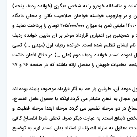
 نماید و متاسفانه خودرو را به شخص دیگری (خوانده ردیف پنجم)
دگان و در چارچوب خواسته خواهان صلاحیت ذاتی و محلی دادگاه
محرز و مسلم است مضمون ادعای خواهان اینکه خودرویی به خوانده ردیف ردیف چهارم (سعید ...) منتقل نموده و قرار شد تا تاریخ 08-07-1400 مابقی ثمن به میزان ۲۰۵/۰۰۰/۰۰۰ تومان را پرداخت نماید و
و همچنین بی اعتباری قرارداد موخر بر آن مابین خوانده ردیف
 نام ایشان تنظیم شده است. خوانده ردیف اول (مهدی ...) کسی
 نموده است. خوانده ردیف دوم (علی ...) در دفاع اذعان داشت
خودرو را فروختم ولی هرچه اصرار کردم سند آن را تنظیم نکرده و تعویض پلاک ننمود. از جریان بین ایشان مطلع نیستم. خوانده ردیف پنجم دفاعیات خویش را مفصل ارائه داشته که در صفحه ۹۶ و ۹۷
ت مدیدی از حصول موعد آن، طرفین باز هم به آثار قرارداد موصوف پایبند بوده اند
عرض بدان را می توان جلوه ای از اراده ضمنی بر پایبندی به قرارداد پنداشت. 2) سوالی که در این مجال به ذهن متبادر می گردد اینکه با حصول عامل انفساخ،
ساخ در دو مرحله تفسیر می گردد مرحله ابتدا مرحله فعلیت و
 شخص ذینفع است.
به عبارت دیگر صرف تحقق شرط انفساخ کافی
دت معقول به منزله انصراف از استناد بدان است. لازم به توضیح