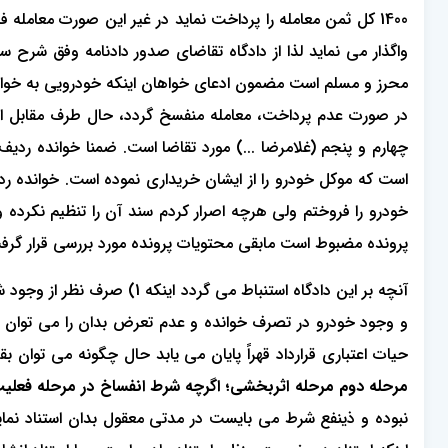
1400 کل ثمن معامله را پرداخت نماید در غیر این صورت معام
واگذار می نماید لذا از دادگاه تقاضای صدور دادنامه وفق شرح
در صورت عدم پرداخت، معامله منفسخ گردد، حال طرف مقابل از ا
چهارم و پنجم (غلامرضا ...) مورد تقاضا است. ضمنا خوانده رد
است که موکل خودرو را از ایشان خریداری نموده است. خوانده ر
پرونده مضبوط است مابقی محتویات پرونده مورد بررسی قرار گرف
آنچه بر این دادگاه استنبا
حیات اعتباری قرارداد قهراً پایان می یابد حال چگونه می توان
مرحله دوم مرحله اثربخشی؛ اگرچه شرط انفساخ در مرحله فعل
نبوده و ذینفع شرط می بایست در مدتی معقول بدان استناد نماید 