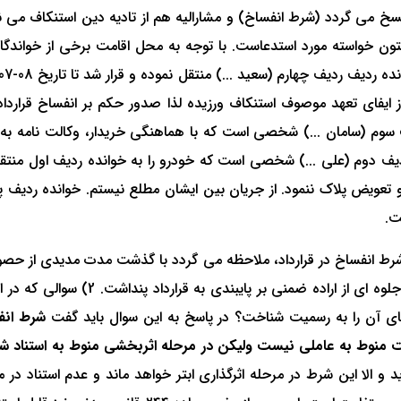
له فسخ می گردد (شرط انفساخ) و مشارالیه هم از تادیه دین استنکاف می
 ستون خواسته مورد استدعاست. با توجه به محل اقامت برخی از خوان
یفای تعهد موصوف استنکاف ورزیده لذا صدور حکم بر انفساخ قرارداد 
یف سوم (سامان ...) شخصی است که با هماهنگی خریدار، وکالت نامه به
دیف دوم (علی ...) شخصی است که خودرو را به خوانده ردیف اول منتقل
ت.
ط می گردد اینکه 1) صرف نظر از وجود شرط انفساخ در قرارداد، ملاحظه می گردد با گذشت مد
و وجود خودرو در تصرف خوانده و عدم ت
 بقای آن را به رسمیت شناخت؟ در پاسخ به این سوال باید گفت
شرط انف
یت منوط به عاملی نیست ولیکن در مرحله اثربخشی منوط به استناد
و الا این شرط در مرحله اثرگذاری ابتر خواهد ماند و عدم استناد در م