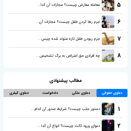
5
معامله معارض چیست؟ مجازات آن کدا...
6
جرم رها کردن طفل چیست؟ مجازات آن...
7
جرم ربودن طفل تازه متولد شده چیس...
8
چه افرادی حق اعتراض به برگ تشخیص...
مطالب پیشنهادی
دعاوی حقوقی
دعاوی ملکی
دادخواست
دعاوی کیفری
1
دستور جلب چیست؟ شرایط صدور آن کدام...
2
دعوای ورود ثالث‌ چیست؟ انواع آن کدا...