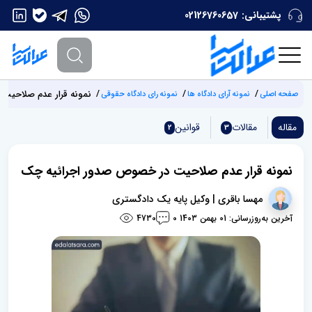
پشتیبانی:
02126760657
نمونه قرار عدم صلاحیت
صفحه اصلی
نمونه آرای دادگاه ها
نمونه رای دادگاه حقوقی
مقاله
مقالات
قوانین
2
3
نمونه قرار عدم صلاحیت در خصوص صدور اجرائیه چک
مهسا باقری | وکیل پایه یک دادگستری
آخرین به‌روزرسانی: 01 بهمن 1403
4730
0