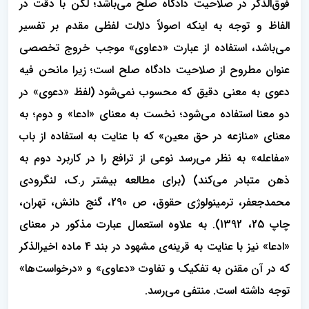
فوق‌الذکر در صلاحیت دادگاه صلح می‌باشد؛ لکن با دقت در
الفاظ و توجه به اینکه اصولاً دلالت لفظی مقدم بر تفسیر
می‌باشد، استفاده از عبارت «دعاوی» موجب خروج تخصصی
عنوان مطروح از صلاحیت دادگاه صلح است؛ زیرا مانحن فیه
دعوی به معنی دقیق که محسوب نمی‌شود (لفظ «دعوی» در
دو معنا استفاده می‌شود؛ نخست به معنای «ادعا» و دوم؛ به
معنای «منازعه در حق معین» که با عنایت به استفاده از باب
«مفاعله» به نظر می‌رسد نوعی از ترافع را در کاربرد دوم به
ذهن متبادر می‌کند) (برای مطالعه بیشتر ر.ک، لنگرودی
محمدجعفر، ترمینولوژی حقوق، ص 290، گنج دانش، تهران،
چاپ 25، 1392). به علاوه استعمال عبارت مذکور در معنای
«ادعا» نیز با عنایت به قرینه‌ی مشهود در بند 4 ماده اخیرالذکر
که در آن مقنن به تفکیک و تفاوت «دعاوی» و «درخواست‌ها»
توجه داشته است. منتفی می‌رسد.