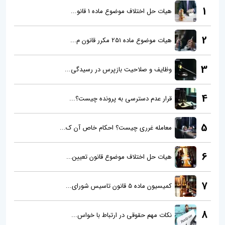
1
هیات حل اختلاف موضوع ماده 1 قانو...
2
هیات موضوع ماده 251 مکرر قانون م...
3
وظایف و صلاحیت بازپرس در رسیدگی...
4
قرار عدم دسترسی به پرونده چیست؟...
5
معامله غرری چیست؟ احکام خاص آن ک...
6
هیات حل اختلاف موضوع قانون تعیین...
7
کمیسیون ماده 5 قانون تاسیس شورای...
8
نکات مهم حقوقی در ارتباط با خواس...