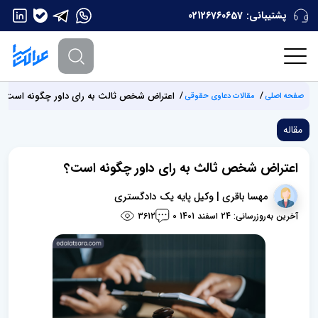
پشتیبانی:
02126760657
اعتراض شخص ثالث به رای داور چگونه است؟
صفحه اصلی
مقالات دعاوی حقوقی
مقاله
اعتراض شخص ثالث به رای داور چگونه است؟
مهسا باقری | وکیل پایه یک دادگستری
آخرین به‌روزرسانی: 24 اسفند 1401
3612
0