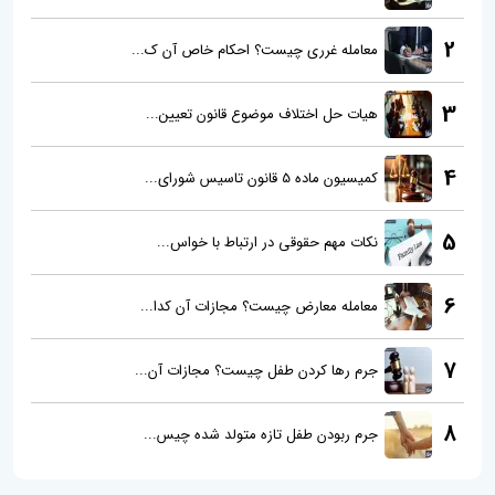
2
معامله غرری چیست؟ احکام خاص آن ک...
3
هیات حل اختلاف موضوع قانون تعیین...
4
کمیسیون ماده 5 قانون تاسیس شورای...
5
نکات مهم حقوقی در ارتباط با خواس...
6
معامله معارض چیست؟ مجازات آن کدا...
7
جرم رها کردن طفل چیست؟ مجازات آن...
8
جرم ربودن طفل تازه متولد شده چیس...