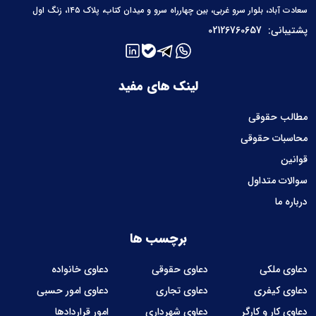
سعادت آباد، بلوار سرو غربی، بین چهارراه سرو و میدان کتاب، پلاک ۱۴۵، زنگ اول
پشتیبانی:
02126760657
لینک های مفید
مطالب حقوقی
محاسبات حقوقی
قوانین
سوالات متداول
درباره ما
برچسب ها
دعاوی ملکی
دعاوی حقوقی
دعاوی خانواده
دعاوی کیفری
دعاوی تجاری
دعاوی امور حسبی
دعاوی کار و کارگر
دعاوی شهرداری
امور قراردادها