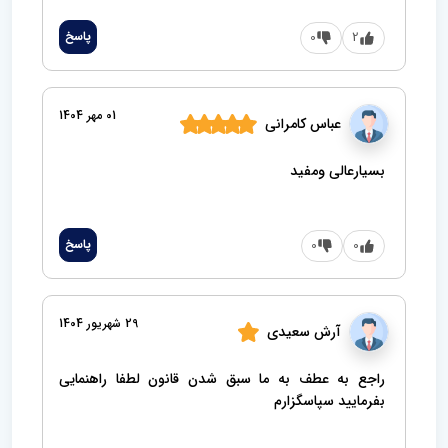
2
0
پاسخ
01 مهر 1404
عباس کامرانی
بسیارعالی ومفید
0
0
پاسخ
29 شهریور 1404
آرش سعیدی
راجع به عطف به ما سبق شدن قانون لطفا راهنمایی
بفرمایید سپاسگزارم