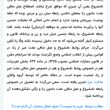
نامشروع یعنی آن چیزی که موافق شرع نباشد، اصطلاح عمل منافی
عفت مادون زنا بمعنای داشتن رابطه میان زن و مردی بوده که علقه
زوجیت بین‌شان وجود ندارد و انجام دادن اعمالی که تمایلات جنسی
آنها را برآورده ساخته اما منجر به مواقعه (نزدیکی) نشده باشد. فلذا
رابطه نامشروع، به رابطه جنسی میان مرد و زن و برخلاف قانون و
مستلزم کیفر گفته می‌شود که به حد دخول نرسیده باشد والّا زنا تلقی
می‌گردد. جرائم روابط نامشروع و عمل منافی عفت غیر از زنا، در
قوانین پیش از انقلاب اسلامی وضع نگردیده بودند اما سرانجام مقنن
در قانون مجازات اسلامی مصوب 1375، در ماده 637 بخش تعزیرات،
هم در خصوص روابط نامشروع و هم در خصوص عمل منافی عفت غیر
از زنا، صحبت نموده است. در مقاله حاضر که توسط گروه وکلای
عدالت سرا
تحریر یافته است، سعی می‌گردد به تفصیل در خصوص
رابطه نامشروع و عمل منافی عفت مادون زنا و ارکان تشکیل‌دهنده آن
پرداخته شود.
مطلب مرتبط: جرم زنا چیست؟ نحوه اعمال مجازات آن کدام است؟