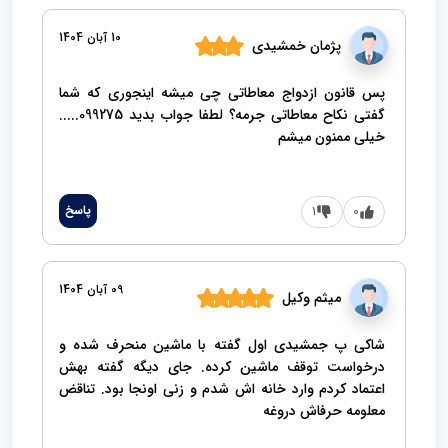
t
10 آبان 1404
پژمان خمشیدی
پس قانون ازدواج معاطاتی چی میشه اینجوری که شما
گفتی نکاح معاطاتی جرمه؟ لطفا جواب بدید 099275.....
خیلی ممنون میشم
0
1
پاسخ
09 آبان 1404
میثم وکیل
شاکی پ جمشیدی اول گفته با ماشین منحرف شده و
درخواست توقف ماشین کرده. جای دیگه گفته بهش
اعتماد کردم وارد خانه اش شدم و زنی اونجا بود. تناقض
معلومه حرفاش دروغه