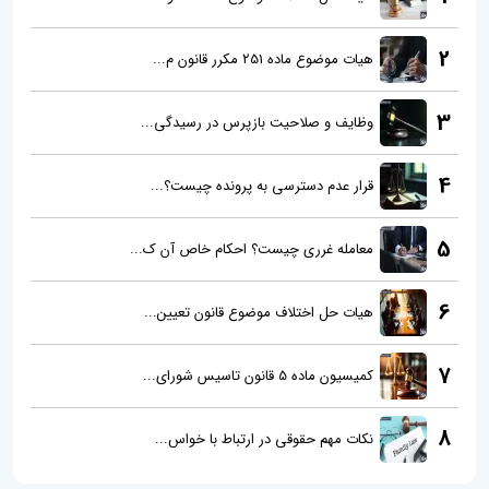
2
هیات موضوع ماده 251 مکرر قانون م...
3
وظایف و صلاحیت بازپرس در رسیدگی...
4
قرار عدم دسترسی به پرونده چیست؟...
5
معامله غرری چیست؟ احکام خاص آن ک...
6
هیات حل اختلاف موضوع قانون تعیین...
7
کمیسیون ماده 5 قانون تاسیس شورای...
8
نکات مهم حقوقی در ارتباط با خواس...