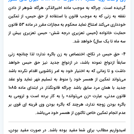
گردیده است. چراکه به موجب ماده اخیرالذکر، هرگاه شوهر از دادن
نفقه به زنی که به موجب قانون با استفاده از حق حبس، از تمکین
خودداری می‌کند امتناع نماید محکوم به مجازات مقرر در ماده 53 قانون
حمایت خانواده (حبس تعزیری درجه شش- حبس تعزیری بیش از
سه ماه تا یک سال) خواهد شد.
4- حق حبس در نکاح، اختصاص به زن باکره ندارد؛ لذا چنانچه زنی
سابقاً ازدواج نموده باشد، در ازدواج جدید نیز حق حبس خواهد
داشت و تا زمانی که به اختیار خود به امر زناشویی اقدام نکرده باشد
می‌تواند تمکین از همسر خود را منوط به تسلیم مَهر نماید ولو عقد
جدید با همان مرد سابق باشد چراکه قانونگذار در ابتدای ماده 1085
قانون مدنی، عبارت «زن می‌تواند» را به کار برده است و لزومی به
باکره بودن زوجه ندارد، هرچند که باکره بودن وی قرینه ای قوی بر
عدم انجام تمکین خاص تاکنون از همسر خود می‌باشد.
امیدواریم مطالب برای شما مفید بوده باشد. در صورت مفید بودن،