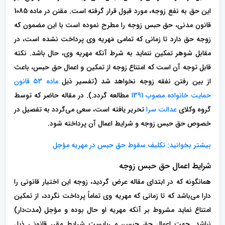
این حق به نفع زوجه، مورد قبول قرار گرفته است. مقنن در ماده 1085
قانون مدنی، حق حبس زوجه را مطرح نموده است با این مضمون که
زوجه حق دارد تا زمانی که تمامی مَهریه وی پرداخت نشده است، در
مقابل شوهر تمکین ننماید به شرط آنکه مهریه وی، حال باشد. نکته
قابل توجه آن است که امتناع زوجه از تمکین و اعمال حق حبس، باعث
از بین رفتن نفقه زوجه نخواهد شد (تفسیر ذیل
ماده 53 قانون
حمایت خانواده مصوب 1391
مطالعه گردد.). در مقاله حاضر که توسط
گروه وکلای
عدالت سرا
تحریر یافته است، سعی می‌گردد به تفصیل در
خصوص حق حبس زوجه و شرایط اعمال آن پرداخته شود.
بیشتر بخوانید: تکلیف سقوط حق حبس در مهریه مؤجل
شرایط اعمال حق حبس زوجه
همانگونه که در ابتدای مقاله عرض گردید، زوجه این اختیار قانونی را
دارا می‌باشد که تا زمانی که مهریه وی تماماً پرداخت نگردد، از تمکین
امتناع نماید مشروط بر آنکه مهریه او حال بوده و‌ مؤجل (مدت‌دار)
نباشد. جهت اعمال حق حبس، می‌بایست شرایط مقرر قانونی ذیل