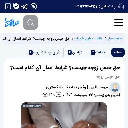
پشتیبانی:
02126760657
حق حبس زوجه چیست؟ شرایط اعمال آن کدام
صفحه اصلی
مقالات دعاوی خانواده
مقاله
مقالات
قوانین
آرای وحدت‌ رویه
2
4
7
حق حبس زوجه چیست؟ شرایط اعمال آن کدام است؟
حق حبس زوجه
مهسا باقری | وکیل پایه یک دادگستری
آخرین به‌روزرسانی: 22 اردیبهشت 1404
1460
0