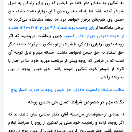
نه تمکین به معنای عام. فلذا در فرضی که زن برای زندگی به منزل
شوهر آمده باشد اما رابطه جنسی میان آنان برقرار نشده باشد، حق
حبس وی هم‌چنان برقرار خواهد بود اما بعضاً مشاهده می‌گردد که
برخی دادگاه‌ها از
رای وحدت رویه شماره 718 مورخ 13-02-1390 صادره
از هیات عمومی دیوان عالی کشور
، چنین برداشت می‌نمایند که اگر
ز‌وجه بدون برقراری نزدیکی با شوهر از او تمکین عام کرده باشد، دیگر
حق استناد به حق حبس نخواهد داشت. مساله مهم و قابل توجه آن
است که در فرضی که زوجه پیش از دریافت مهریه خود، بنا بر اجبار یا
اکراه از شوهر خود، تمکین نموده باشد، حق حبس زوجه از بین
نخواهد رفت.
مطلب مرتبط: وضعیت حقوقی حق حبس زوجه در صورت اعسار زوج
نکات مهم در خصوص شرایط اعمال حق حبس زوجه
1- عده‌ای از حقوقدانان من‌جمله آقای دکتر صفایی بیان داشته‌اند که
اگر زوجه، اراده و رضایت خود مبنی بر تمکین از زوج را صراحتاً اعلام
نموده باشد، حق حبس وی از بین می‌رود حتی اگر میان زوج و زوجه