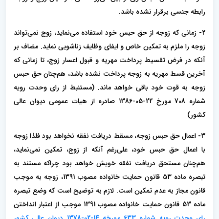
رابطه جنسی برقرار نشده باشد.
2- زمانی که زوجه از حق حبس خود استفاده می‌نماید، زوج نمی‌تواند
زوجه را ملزم به تمکین خاص و ایفای وظایف زناشویی نماید. مضاف بر
آنکه در فرض تقسیط پرداخت مهریه و قبول اعسار زوج، تا زمانی که
آخرین قسط مهریه به زوجه پرداخت نشده باشد، هم‌چنان حق حبس
زوجه به قوت خود باقی خواهد ماند. (مستنبط از رای وحدت رویه
شماره 708 مورخ 22-05-1386 صادره از هیات عمومی دیوان عالی
کشور)
3- اعمال حق حبس زوجه، مسقط دریافت نفقه نخواهد بود فلذا زوجه
با اعمال حق حبس خود، علی‌رغم آنکه از زوج، تمکین نمی‌نماید،
هم‌چنان مستحق دریافت نفقه خویش خواهد بود چراکه مستند به
تبصره ماده 53 قانون حمایت خانواده مصوب 1391، زوجه به موجب
قانون مجاز به عدم تمکین است. لازم به توضیح است که وضع تبصره
ماده 53 قانون حمایت خانواده مصوب 1391 موجب از اعتبار انداختن
رای وحدت رویه شماره 633 مورخه 14-02-1378 دیوان عالی کشور