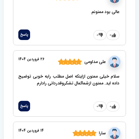
عالی بود ممنونم
0
0
پاسخ
26 فروردین 1404
علی مداومی
سلام خیلی ممنون ازاینکه اصل مطلب رابه خوبی توضیح
داده اید. ممنون ازشماکمال تشکروقدردانی رادارم
0
0
پاسخ
14 فروردین 1404
سارا