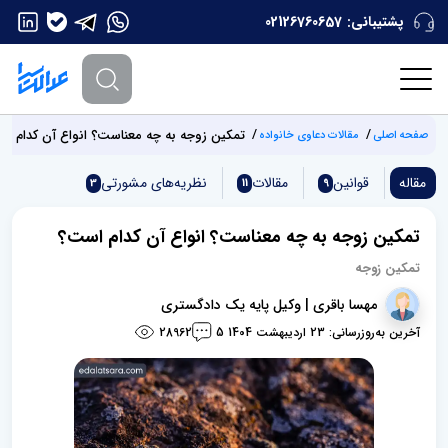
پشتیبانی:
02126760657
تمکین زوجه به چه معناست؟ انواع آن کدام ا
صفحه اصلی
مقالات دعاوی خانواده
مقاله
قوانین
مقالات
نظریه‌های مشورتی
3
11
9
تمکین زوجه به چه معناست؟ انواع آن کدام است؟
تمکین زوجه
مهسا باقری | وکیل پایه یک دادگستری
آخرین به‌روزرسانی: 23 اردیبهشت 1404
28962
5