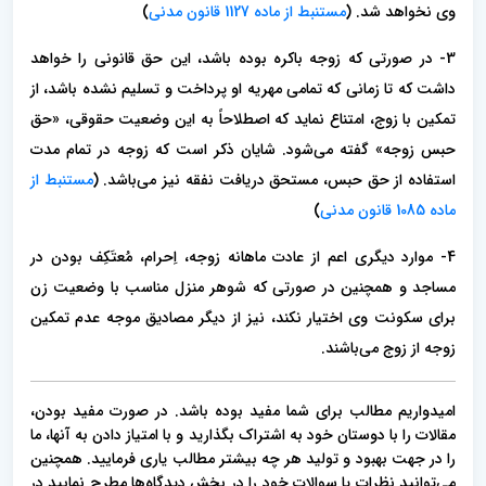
وی نخواهد شد. (
مستنبط از ماده 1127 قانون مدنی
)
3- در صورتی که زوجه باکره بوده باشد، این حق قانونی را خواهد
داشت که تا زمانی که تمامی مهریه او پرداخت و تسلیم نشده باشد، از
تمکین با زوج، امتناع نماید که اصطلاحاً به این وضعیت حقوقی، «حق
حبس زوجه» گفته می‌شود. شایان ذکر است که زوجه در تمام مدت
استفاده از حق حبس، مستحق دریافت نفقه نیز می‌باشد. (
مستنبط از
ماده 1085 قانون مدنی
)
4- موارد دیگری اعم از عادت ماهانه زوجه، اِحرام، مُعتَکِف بودن در
مساجد و همچنین در صورتی که شوهر منزل مناسب با وضعیت زن
برای سکونت وی اختیار نکند، نیز از دیگر مصادیق موجه عدم تمکین
زوجه از زوج می‌باشند.
امیدواریم مطالب برای شما مفید بوده باشد. در صورت مفید بودن،
مقالات را با دوستان خود به اشتراک بگذارید و با امتیاز دادن به آنها، ما
را در جهت بهبود و تولید هر چه بیشتر مطالب یاری فرمایید. همچنین
می‌توانید نظرات یا سوالات خود را در بخش دیدگاه‌ها مطرح نمایید در