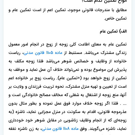
انواع تمکین کدام است؟
مطابق با مندرجات قانونی موجود، تمکین اعم از است تمکین عام و
تمکین خاص.
الف) تمکین عام
تمکین عام به معنای اطاعت کلی زوجه از زوج در انجام امور معمول
زندگی مشترک می‌باشد. مستنبط از
ماده 1105 قانون مدنی
، ریاست
خانواده از وظایف و خصائص شوهر می‌باشد فلذا زوجه مکلف به
پذیرش این موضوع بوده و نمی‌تواند خلاف آن عمل نماید و موظف به
تمکین از زوج خواهد بود (=تمکین عام). ریاست زوج بر خانواده اعم
است از تعیین و تهیه منزل مشترک، نحوه تربیت فرزندان و ولایت بر
آنها، منع زوجه از اشتغال به شغلی که مخالف مصالح خانوادگی است و
... . فلذا اگر زوجه خلاف موارد فوق عمل نموده و بطور مثال بدون
عذرموجه قانونی، اقدام به سکونت در منزل مجزایی نماید، ناشزه (به
زوجه‌ای که از انجام وظایف زناشویی در مقابل شوهر خود خودداری
نماید، ناشزه می‌گویند. وفق
ماده 1108 قانون مدنی
، به زن ناشزه نفقه