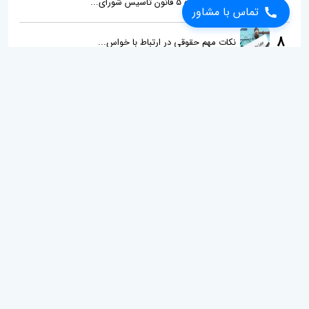
7
کمیسیون ماده 5 قانون تاسیس شورای...
تماس با مشاور
8
نکات مهم حقوقی در ارتباط با خواس...
مطالب پیشنهادی
دعاوی حقوقی
دعاوی ملکی
دادخواست
دعاوی کیفری
1
عقد وقف چیست؟ شرایط تحقق آن کدام اس...
2
آثار اعلام ختم دادرسی چیست؟
3
نحوه طرح دعوای تایید اقاله
4
نمونه متن سند ذمه