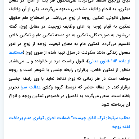
میان زوجین منعقد می‌گردد، علی‌الاصول هر یک از آنان، در مقابل
دیگری، به انجام وظایف مشخصی متعهد می‌گردند، یکی از آن وظایف
محول قانونی، تمکین زوجه از زوج می‌باشد. در اصطلاح علم حقوق،
تمکین به قیام زوجه به ادای وظایف زوجیت در مقابل زوج، گفته
می‌شود. به صورت کلی، تمکین به دو دسته تمکین عام و تمکین خاص
تقسیم می‌گردد. تمکین عام به معنای تبعیت زوجه از زوج در امور
معمول زندگی مانند سکونت در منزل تهیه شده از سوی زوج (
مستنبط
از ماده 1114 قانون مدنی
)، قبول ریاست مرد بر خانواده و ... می‌باشد.
منظور از تمکین خاص، برقراری رابطه جنسی با شوهر است و زوجه
موظف است در هر زمانی که زوج تقاضا نماید با‌ وی رابطه جنسی
برقرار کند. در مقاله حاضر که توسط گروه وکلای
عدالت سرا
تحریر
یافته است، سعی می‌گردد به تفصیل در خصوص تمکین زوجه و انواع
آن پرداخته شود.
مطلب مرتبط: ترک انفاق چیست؟ ضمانت اجرای کیفری عدم پرداخت
نفقه زوجه