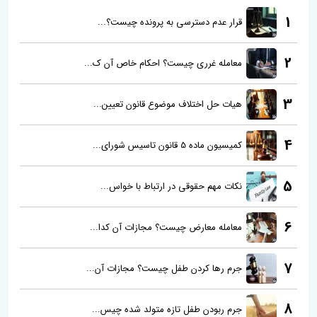
1
قرار عدم دسترسی به پرونده چیست؟...
2
معامله غرری چیست؟ احکام خاص آن ک...
3
هیات حل اختلاف موضوع قانون تعیین...
4
کمیسیون ماده 5 قانون تاسیس شورای...
5
نکات مهم حقوقی در ارتباط با خواس...
6
معامله معارض چیست؟ مجازات آن کدا...
7
جرم رها کردن طفل چیست؟ مجازات آن...
8
جرم ربودن طفل تازه متولد شده چیس...