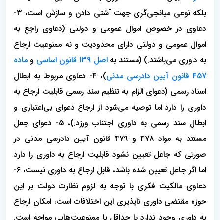
بلکه نوعی میانجی‌گری جهت آشتی دادن و سازش است، 3-
دعاوی در خصوص اموال عمومی و دولتی (دعاوی راجع به
اموال عمومی و دولتی دارای محدودیت و نه ممنوعیت ارجاع
به داوری می‌باشند.) (مستند به
اصل 139 قانون اساسی
و
ماده
457 قانون آیین دادرسی مدنی
)، 4- دعاوی مربوط به ابطال
اسناد رسمی (دعوای الزام به تنظیم سند رسمی قابلیت ارجاع به
داوری را دارد اما توصیه می‌شود از ارجاع دعوای بی‌اعتباری و
ابطال سند رسمی به داوری اجتناب ورزد.)، 5- دعوای جعل
مستند به مواد 478 و 479 قانون آیین دادرسی مدنی در
صورتی که جاعل تعیین نشود قابلیت ارجاع به داوری را دارد
اما اگر جاعل تعیین شده باشد، قابل ارجاع به داوری نیست، 6-
دعاوی مالکیت فکری با توجه به لزوم نظارت دولت بر این
حوزه مقتضی داوری ناپذیری این اختلافات است، امکان ارجاع
به داوری وجود ندارد یا حداقل با ممنوعیت‌هایی مواجه است.