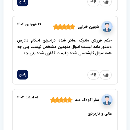
0
0
پاسخ
21 فروردین 1404
شهین خزایی
حکم فروش ماترک صادر شده دراجرای احکام دادرس
دستور داده لیست اموال متهمین مشخص نیست ینی چه
همه اموال کارشناسی شده وقیمت گذاری شده ینی چه
0
0
پاسخ
06 اسفند 1403
سارا کودک مند
عالی و کاربردی