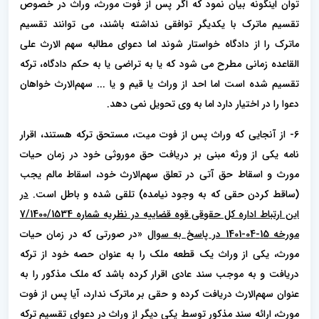
توان اینگونه بیان نمود که اگر پس از فوت مورث، وراث در خصوص
تقسیم ماترک با یکدیگر توافقی نداشته باشند، می توانند تقسیم
ماترک را از دادگاه خواستار شوند اما دعوای مطالبه سهم الارث علی
القاعده زمانی مطرح می شود که یا به تراضی یا به حکم دادگاه، ترکه
تقسیم شده است اما احد از وراث یا قیم و یا ... سهم‌الارث خواهان
دعوا را در اختیار دارد اما به وی تحویل نمی دهد.
6- از آنجایی که وراث پس از فوت میت، مستحق ترکه هستند، اقرار
نامه یکی از ورثه مبنی بر دریافت حق موروثی خود در زمان حیات
مورث و اسقاط حق آتی در تعلق سهم‌الارث خود، اسقاط مالم یجب
(ساقط کردن حقی که به‌ وجود نیامده) تلقی شده و باطل است.
در
این ارتباط اداره کل حقوقی قوه قضاییه در نظریه شماره 7/1400/1534
مورخه 15-04-1401 در پاسخ به سوال
«در صورتی که در زمان حیات
مورث، یکی از وراث یک قطعه ملک را به عنوان حصه خود از ترکه
دریافت و به موجب سند عادی اقرار کرده باشد که ملک مذکور را به
عنوان سهم‌الارث دریافت کرده و حقی بر ماترک ندارد، آیا پس از فوت
مورث، ارائه سند مذکور توسط یکی دیگر از وراث در دعوای تقسیم ترکه