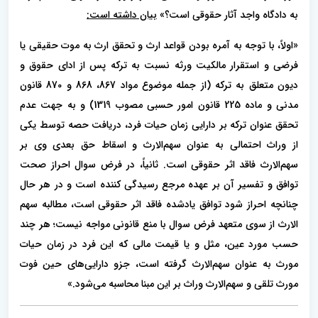
به دادگاه واجد آثار حقوقی است؟»
بیان داشته است:
«اولاً، با توجه به آمره بودن قواعد ارث و تحقق ارث به موت حقیقی یا
فرضی و استقرار مالکیت ورثه نسبت به ترکه پس از ادای حقوق و
دیون متعلق به ترکه (از جمله موضوع مواد 867، 868 و 870 قانون
مدنی و ماده 225 قانون امور حسبی مصوب 1319) و به جهت عدم
تحقق عنوان ترکه بر دارایی زمان حیات فرد، دریافت حصه توسط یکی
از وراث احتمالی به عنوان سهم‌الارث و اسقاط حق بعدی وی بر
سهم‌الارث فاقد اثر حقوقی است. ثانیاً، در فرض سوال احراز صحت
توافق و تفسیر آن بر عهده مرجع رسیدگی کننده است و در هر حال
چنانچه احراز شود توافق یاد‌شده فاقد اثر حقوقی است، مطالبه سهم
الارث از سوی متعهد فرض سوال با منع قانونی مواجه نیست؛ هر چند
حسب مورد عین، مثل و یا قیمت مالی که این فرد در زمان حیات
مورث به عنوان سهم‌الارث گرفته است، جزو دارایی‌های حین فوت
مورث تلقی و سهم‌الارث وراث بر این مبنا محاسبه می‌شود.»