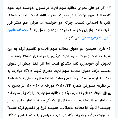
3- اگر خواهان دعوای مطالبه سهم الارث در ستون خواسته قید نماید
که مطالبه سهم الارث یا در صورت تعذر مطالبه قیمت، این خواسته،
ظنی یا احتمالی نیست چراکه دو خواسته در عرض هم دیگر قرار
نگرفته اند، بنابراین خواسته، مردد نبوده و شامل بند ۹
ماده ۸۴ قانون
آیین دادرسی مدنی
نمی شود.
4- طرح همزمان دو دعوای مطالبه سهم الارث و تقسیم ترکه به این
شرط که احد از وراث، سهم الارث دیگری را در اختیار داشته باشد و از
تحویل آن خودداری کند، بلامانع است اما اگر ابتدا پیش از دعوای
تقسیم ترکه، دعوای مطالبه سهم الارث مطرح شود، دادگاه مبادرت به
صدور قرار عدم استماع دعوا می نماید.
اما اداره کل حقوقی قوه قضاییه
در نظریه مشورتی شماره 7/1401/24 مورخه 28-04-1401 در پاسخ به
سوال
«اولاً، دعوای تقسیم ترکه و مطالبه سهم‌الارث با یکدیگر مترادفند
یا متفاوت؟ اگر متفاوت و مستقل از یکدیگر هستند، تفاوت این دو در
چیست؟ ثانیاً، آیا مطالبه سهم‌الارث همیشه فرع بر تقسیم ترکه است؟
به عبارت دیگر، چنانچه ترکه در نتیجه تراضی یا حکم قطعی دادگاه