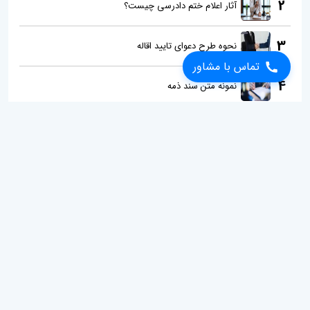
2
آثار اعلام ختم دادرسی چیست؟
3
نحوه طرح دعوای تایید اقاله
تماس با مشاور
4
نمونه متن سند ذمه
5
قوانین و مقررات حاکم بر تعهد به نفع...
6
قرار توقیف عملیات اجرایی چیست؟ شرای...
7
اهمیت دریافت کد رهگیری املاک در معا...
8
آثار حقوقی اجاره مدرک تحصیلی برای ر...