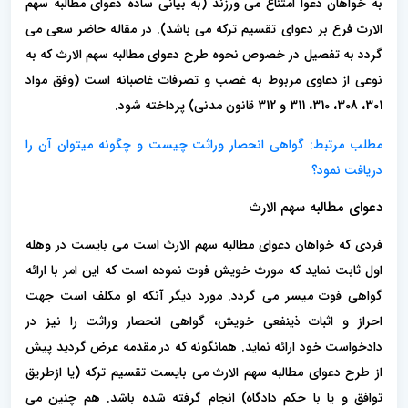
به خواهان دعوا امتناع می ورزند (به بیانی ساده دعوای مطالبه سهم
الارث فرع بر دعوای تقسیم ترکه می باشد). در مقاله حاضر سعی می
گردد به تفصیل در خصوص نحوه طرح دعوای مطالبه سهم الارث که به
نوعی از دعاوی مربوط به غصب و تصرفات غاصبانه است (وفق مواد
301، 308، 310، 311 و 312 قانون مدنی) پرداخته شود.
مطلب مرتبط: گواهی انحصار وراثت چیست و چگونه میتوان آن را
دریافت نمود؟
دعوای مطالبه سهم الارث
فردی که خواهان دعوای مطالبه سهم الارث است می بایست در وهله
اول ثابت نماید که مورث خویش فوت نموده است که این امر با ارائه
گواهی فوت میسر می گردد. مورد دیگر آنکه او مکلف است جهت
احراز و اثبات ذینفعی خویش، گواهی انحصار وراثت را نیز در
دادخواست خود ارائه نماید. همانگونه که در مقدمه عرض گردید پیش
از طرح دعوای مطالبه سهم الارث می بایست تقسیم ترکه (یا ازطریق
توافق و یا با حکم دادگاه) انجام گرفته شده باشد. هم چنین می