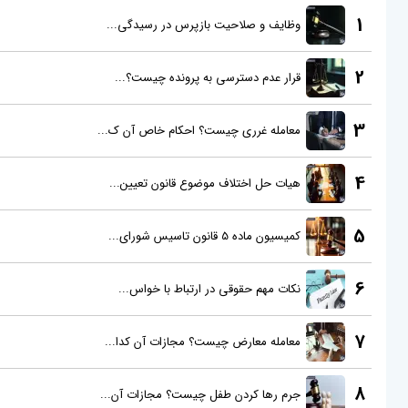
1
وظایف و صلاحیت بازپرس در رسیدگی...
2
قرار عدم دسترسی به پرونده چیست؟...
3
معامله غرری چیست؟ احکام خاص آن ک...
4
هیات حل اختلاف موضوع قانون تعیین...
5
کمیسیون ماده 5 قانون تاسیس شورای...
6
نکات مهم حقوقی در ارتباط با خواس...
7
معامله معارض چیست؟ مجازات آن کدا...
8
جرم رها کردن طفل چیست؟ مجازات آن...