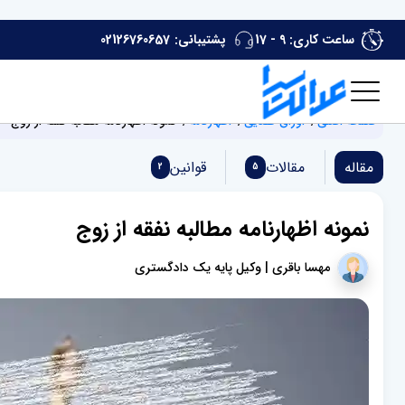
ساعت کاری: 9 - 17
پشتیبانی:
02126760657
صفحه اصلی
اوراق قضایی
اظهارنامه
نمونه اظهارنامه مطالبه نفقه از زوج
مقاله
مقالات
قوانین
2
5
نمونه اظهارنامه مطالبه نفقه از زوج
مهسا باقری | وکیل پایه یک دادگستری