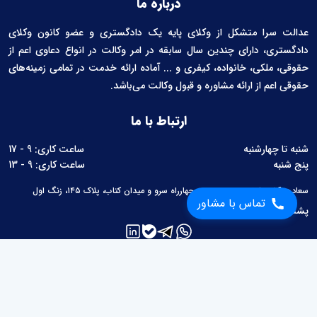
درباره ما
عدالت سرا متشکل از وکلای پایه یک دادگستری و عضو کانون وکلای
دادگستری، دارای چندین سال سابقه در امر وکالت در انواع دعاوی اعم از
حقوقی، ملکی، خانواده، کیفری و ... آماده ارائه خدمت در تمامی زمینه‌های
حقوقی اعم از ارائه مشاوره و قبول وکالت می‌باشد.
ارتباط با ما
شنبه تا چهارشنبه
ساعت کاری: 9 - 17
پنج شنبه
ساعت کاری: 9 - 13
سعادت آباد، بلوار سرو غربی، بین چهارراه سرو و میدان کتاب، پلاک ۱۴۵، زنگ اول
تماس با مشاور
پشتیبانی:
02126760657
لینک های مفید
مطالب حقوقی