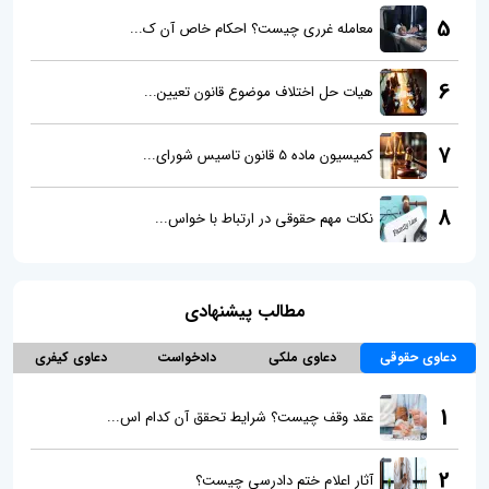
5
معامله غرری چیست؟ احکام خاص آن ک...
6
هیات حل اختلاف موضوع قانون تعیین...
7
کمیسیون ماده 5 قانون تاسیس شورای...
8
نکات مهم حقوقی در ارتباط با خواس...
مطالب پیشنهادی
دعاوی حقوقی
دعاوی ملکی
دادخواست
دعاوی کیفری
1
عقد وقف چیست؟ شرایط تحقق آن کدام اس...
2
آثار اعلام ختم دادرسی چیست؟