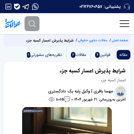
پشتیبانی:
02126760657
شرایط پذیرش اعسار کسبه جزء
صفحه اصلی
مقالات دعاوی حقوقی
مقاله
قوانین
مقالات
نظریه‌های مشورتی
1
2
7
شرایط پذیرش اعسار کسبه جزء
اعسار کسبه جزء
مهسا باقری | وکیل پایه یک دادگستری
آخرین به‌روزرسانی: 21 شهریور 1404
8065
0