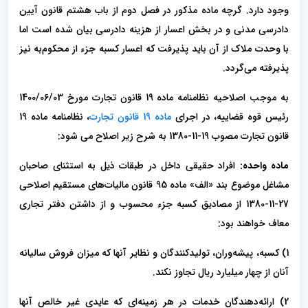
وجود دارد. گرچه ماده مذکور در فصل دوم از باب هشتم قانون آیین
دادرسی مدنی و در بخش اعسار از هزینه دادرسی بیان شده است اما
با وحدت ملاک از آن باید پذیرفت که اعسار کسبه جزء از محکوم‌به نیز
پذیرفته می‌گردد.
به موجب اصلاحیه نظامنامه ماده 19 قانون تجارت مورخ 1400/06/03
رئیس قوه قضاییه، در اجرای
ماده 19 قانون تجارت
، نظامنامه ماده 19
قانون تجارت مصوب 19-11-1380 به شرح زیر اصلاح می‌ شود:
ماده واحده:
افراد حقیقی داخل در طبقات ذیل به استثنای صاحبان
مشاغل موضوع بند «الف» ماده 95 قانون مالیات‌های مستقیم اصلاحی
27-11-1380 از مصادیق کسبه جزء محسوب و از داشتن دفتر تجاری
معاف خواهند بود:
1) کسبه، پیشه‌وران، تولیدکنندگان و نظایر آنها که میزان فروش سالیانه
آنان از چهار میلیارد ریال تجاوز نکند.
2) ارائه‌دهندگان خدمات در هر زمینه‌ای که عایدی غیر خالص آنها