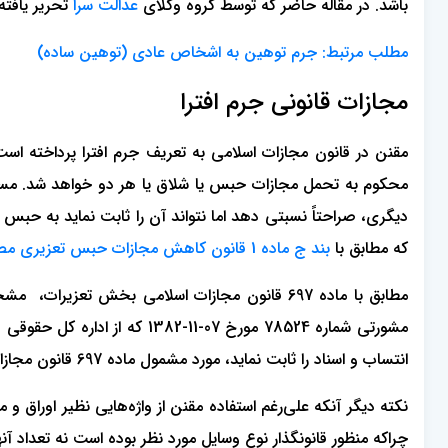
باشد. در مقاله حاضر که توسط گروه وکلای
عدالت سرا
تحریر یافته
مطلب مرتبط: جرم توهین به اشخاص عادی (توهین ساده)
مجازات قانونی جرم افترا
مقنن در قانون مجازات اسلامی به تعریف جرم افترا پرداخته ا
محکوم به تحمل مجازات حبس یا شلاق یا هر دو خواهد شد. مست
که مطابق با
بند ج ماده 1 قانون کاهش مجازات حبس تعزیری مصوب 1399
مطابق با ماده 697 قانون مجازات اسلامی بخش تعز
مشورتی شماره 78524 مورخ 07
انتساب و اسناد را ثابت نماید، مورد مشمول ماده 697 قانون مجازات اسلامی خواهد بود.
نکته دیگر آنکه علی‌رغم استفاده مقنن از واژه‌هایی نظیر اوراق
چراکه منظور قانونگذار نوع وسایل مورد نظر بوده است نه تعداد آنها