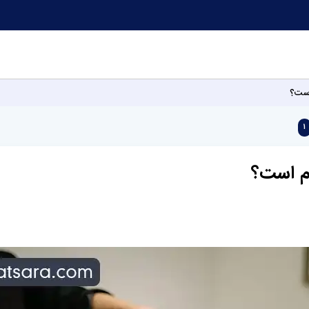
است؟
1
م است؟