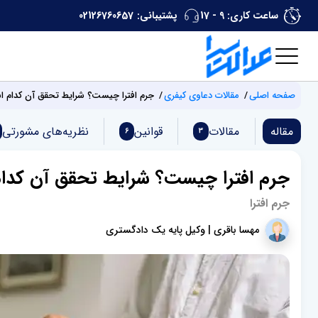
ساعت کاری: 9 - 17
پشتیبانی:
02126760657
صفحه اصلی
مقالات دعاوی کیفری
جرم افترا چیست؟ شرایط تحقق آن کدام 
مقاله
مقالات
قوانین
نظریه‌های مشورتی
6
3
جرم افترا چیست؟ شرایط تحقق آن کدا
جرم افترا
مهسا باقری | وکیل پایه یک دادگستری