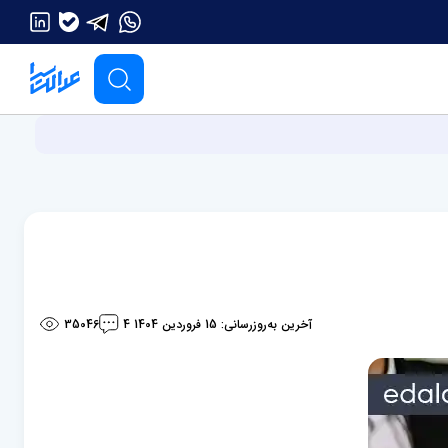
آخرین به‌روزرسانی: 15 فروردین 1404
35046
4