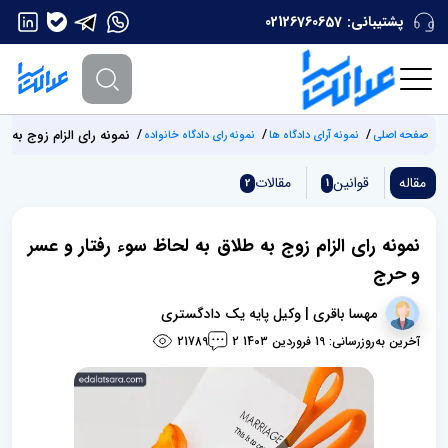
پشتیبانی:
02126760657
نمونه رای الزام زوج به 
صفحه اصلی
نمونه آرای دادگاه ها
نمونه رای دادگاه خانواده
مقاله
قوانین
مقالات
2
1
نمونه رای الزام زوج به طلاق به لحاظ سوء رفتار و عسر
و حرج
مهسا باقری | وکیل پایه یک دادگستری
آخرین به‌روزرسانی: 19 فروردین 1403
21789
2