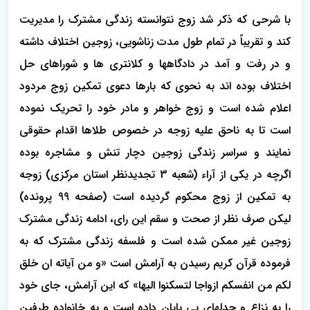
با شرحی که ذکر شد زوج نتوانسته زندگی مشترک را مدیریت
کند و تقریباً در تمام طول مدت زناشویی، زوجین اختلاف داشته
و در رفت و آمد در دادگاهها و کلانتری ها و شوراهای حل
اختلاف بوده اند به نحوی که بارها دعوی تمکین زوج مردود
اعلام شده است و زوج خواهر و مادر خود را تحریک نموده
است تا به ناحق علیه زوجه در خصوص طلاها اقدام حقوقی
نمایند و سراسر زندگی زوجین دچار تنش و مشاجره بوده
اگرچه در یکی از آراء (شعبه 3 تجدیدنظر استان مرکزی) زوجه
به تمکین از زوج محکوم گردیده است (صفحه 99 پرونده)
لیکن صرف نظر از صحت و سقم این رای، ادامه زندگی مشترک
زوجین غیر ممکن شده است و فلسفه زندگی مشترک که به
فرموده قرآن کریم رسیدن به آرامش است «و من آیاته ان خلق
لکم من انفسکم ازواجا لتسکنوا الیها» که این آرامش، جای خود
را به نزاع و جدلهای بی پایان داده است و به خانواده طرفین