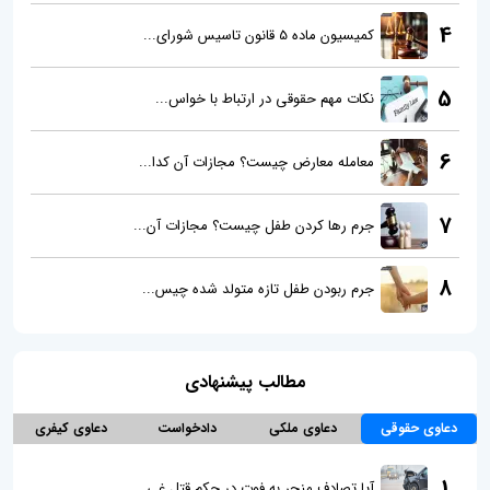
4
کمیسیون ماده 5 قانون تاسیس شورای...
5
نکات مهم حقوقی در ارتباط با خواس...
6
معامله معارض چیست؟ مجازات آن کدا...
7
جرم رها کردن طفل چیست؟ مجازات آن...
8
جرم ربودن طفل تازه متولد شده چیس...
مطالب پیشنهادی
دعاوی حقوقی
دعاوی ملکی
دادخواست
دعاوی کیفری
1
آیا تصادف منجر به فوت در حکم قتل غی...