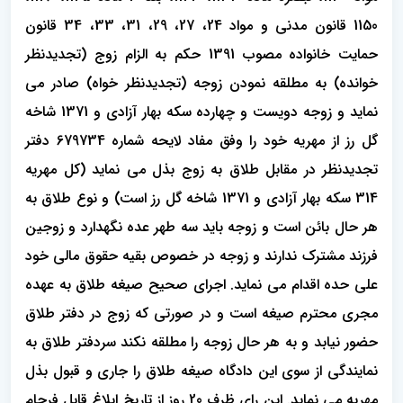
1150 قانون مدنی و مواد 24، 27، 29، 31، 33، 34 قانون
حمایت خانواده مصوب 1391 حکم به الزام زوج (تجدیدنظر
خوانده) به مطلقه نمودن زوجه (تجدیدنظر خواه) صادر می
نماید و زوجه دویست و چهارده سکه بهار آزادی و 1371 شاخه
گل رز از مهریه خود را وفق مفاد لایحه شماره 679734 دفتر
تجدیدنظر در مقابل طلاق به زوج بذل می نماید (کل مهریه
314 سکه بهار آزادی و 1371 شاخه گل رز است) و نوع طلاق به
هر حال بائن است و زوجه باید سه طهر عده نگهدارد و زوجین
فرزند مشترک ندارند و زوجه در خصوص بقیه حقوق مالی خود
علی حده اقدام می نماید. اجرای صحیح صیغه طلاق به عهده
مجری محترم صیغه است و در صورتی که زوج در دفتر طلاق
حضور نیابد و به هر حال زوجه را مطلقه نکند سردفتر طلاق به
نمایندگی از سوی این دادگاه صیغه طلاق را جاری و قبول بذل
مهریه می نماید. این رای ظرف 20 روز از تاریخ ابلاغ قابل فرجام