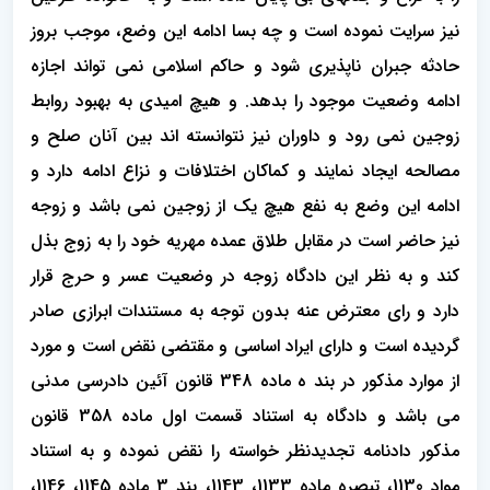
نیز سرایت نموده است و چه بسا ادامه این وضع، موجب بروز
حادثه جبران ناپذیری شود و حاکم اسلامی نمی تواند اجازه
ادامه وضعیت موجود را بدهد. و هیچ امیدی به بهبود روابط
زوجین نمی رود و داوران نیز نتوانسته اند بین آنان صلح و
مصالحه ایجاد نمایند و کماکان اختلافات و نزاع ادامه دارد و
ادامه این وضع به نفع هیچ یک از زوجین نمی باشد و زوجه
نیز حاضر است در مقابل طلاق عمده مهریه خود را به زوج بذل
کند و به نظر این دادگاه زوجه در وضعیت عسر و حرج قرار
دارد و رای معترض عنه بدون توجه به مستندات ابرازی صادر
گردیده است و دارای ایراد اساسی و مقتضی نقض است و مورد
از موارد مذکور در بند ه ماده 348 قانون آئین دادرسی مدنی
می باشد و دادگاه به استناد قسمت اول ماده 358 قانون
مذکور دادنامه تجدیدنظر خواسته را نقض نموده و به استناد
مواد 1130، تبصره ماده 1133، 1143، بند 3 ماده 1145، 1146،