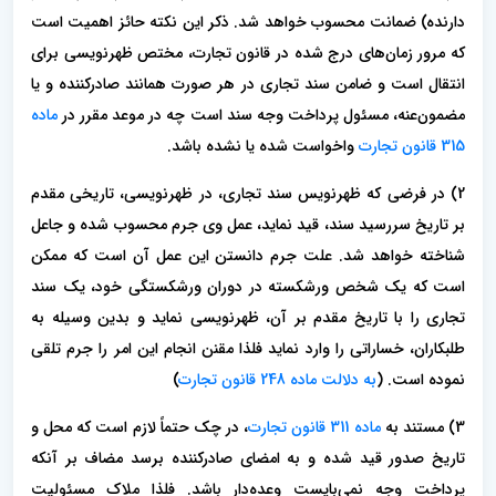
دارنده) ضمانت محسوب خواهد شد. ذکر این نکته حائز اهمیت است
که مرور زمان‌های درج شده در قانون تجارت، مختص ظهرنویسی برای
انتقال است و ضامن سند تجاری در هر صورت همانند صادرکننده و یا
مضمون‌عنه، مسئول پرداخت وجه سند است چه در موعد مقرر در
ماده
315 قانون تجارت
واخواست شده یا نشده باشد.
2) در فرضی که ظهرنویس سند تجاری، در ظهرنویسی، تاریخی مقدم
بر تاریخ سررسید سند، قید نماید، عمل وی جرم محسوب شده و جاعل
شناخته خواهد شد. علت جرم دانستن این عمل آن است که ممکن
است که یک شخص ورشکسته در دوران ورشکستگی خود، یک سند
تجاری را با تاریخ مقدم بر آن، ظهرنویسی نماید و بدین وسیله به
طلبکاران، خساراتی را وارد نماید فلذا مقنن انجام این امر را جرم تلقی
نموده است. (
به دلالت ماده 248 قانون تجارت
)
3) مستند به
ماده 311 قانون تجارت
، در چک حتماً لازم است که محل و
تاریخ صدور قید شده و به امضای صادرکننده برسد مضاف بر آنکه
پرداخت وجه نمی‌بایست وعده‌دار باشد. فلذا ملاک مسئولیت