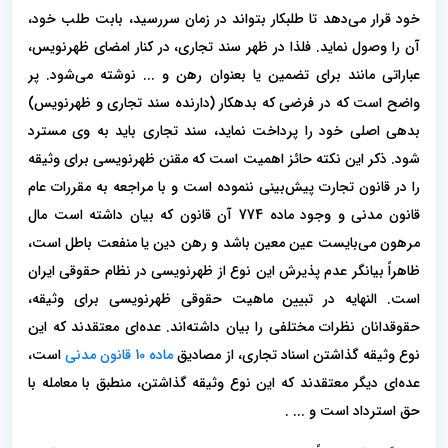
خود قرار می‌دهد تا طلبکار بتواند در زمان سررسید، بابت طلب خود،
آن را وصول نماید. فلذا در ظهر سند تجاری، در کنار امضای ظهرنویس،
عباراتی مانند برای تضمین یا بعنوان رهن و ... نوشته می‌شود. پر
واضح است که در فرضی که بدهکار (دارنده سند تجاری و ظهرنویس)
بدهی اصلی خود را پرداخت نماید، سند تجاری باید به وی مسترد
شود. ذکر این نکته حائز اهمیت است که مقنن ظهرنویسی برای وثیقه
را در قانون تجارت پیش‌بینی ننموده است و با مراجعه به مقررات عام
قانون مدنی و وجود ماده 774 آن قانون که بیان داشته است مال
مرهون می‌بایست عین معین باشد و رهن دین یا منفعت باطل است،
ظاهراً بیانگر عدم پذیرش این نوع از ظهرنویسی در نظام حقوقی ایران
است. النهایه در تبیین ماهیت حقوقی ظهرنویسی برای وثیقه،
حقوقدانان نظرات مختلفی را بیان داشته‌اند. عده‌ای معتقدند که این
نوع وثیقه گذاشتن اسناد تجاری، از مصادیق
ماده 10 قانون مدنی
است،
عده‌ای دیگر معتقدند که این نوع وثیقه گذاشتن، منطبق با معامله با
حق استرداد است و ... .