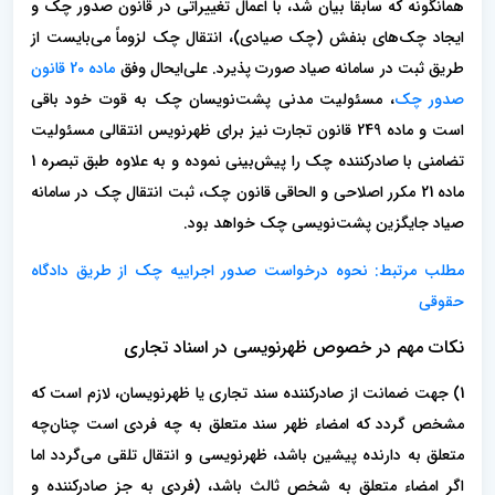
همانگونه که سابقاً بیان شد، با اعمال تغییراتی در قانون صدور چک و
ایجاد چک‌های بنفش (چک صیادی)، انتقال چک لزوماً می‌بایست از
طریق ثبت در سامانه صیاد صورت پذیرد. علی‌ایحال وفق
ماده 20 قانون
صدور چک
، مسئولیت مدنی پشت‌نویسان چک به قوت خود باقی
است و ماده 249 قانون تجارت نیز برای ظهرنویس انتقالی مسئولیت
تضامنی با صادرکننده چک را پیش‌بینی نموده و به علاوه طبق تبصره 1
ماده 21 مکرر اصلاحی و الحاقی قانون چک، ثبت انتقال چک در سامانه
صیاد جایگزین پشت‌نویسی چک خواهد بود.
مطلب مرتبط: نحوه درخواست صدور اجراییه چک از طریق دادگاه
حقوقی
نکات مهم در خصوص ظهرنویسی در اسناد تجاری
1) جهت ضمانت از صادرکننده سند تجاری یا ظهرنویسان، لازم است که
مشخص گردد که امضاء ظهر سند متعلق به چه فردی است چنان‌چه
متعلق به دارنده پیشین باشد، ظهرنویسی و انتقال تلقی می‌گردد اما
اگر امضاء متعلق به شخص ثالث باشد، (فردی به جز صادرکننده و