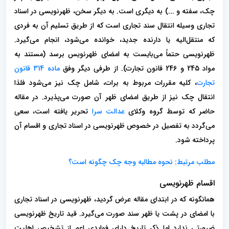
چک، سفته و ...) به دیگری است. به دیگر سخن، ظهرنویسی در اسناد
تجاری وسیله انتقال سند تجاری است که از طریق تسلیم آن به فردی
که منتقل‌الیه یا دارنده جدید، خوانده می‌شود، انجام می‌گیرد.
ظهرنویسی حتماً می‌بایست به امضای ظهرنویس برسد (مستند به
مواد 245 و 246 قانون تجارت). از طرفی دیگر وفق
ماده 314 قانون
تجارت
، کلیه مقررات مربوط به برات، شامل چک نیز می‌شود فلذا
انتقال چک نیز از طریق امضای ظهر آن صورت می‌پذیرد. در مقاله
حاضر که توسط گروه وکلای
عدالت سرا
تحریر یافته است، سعی
می‌گردد به تفصیل در خصوص ظهرنویسی در اسناد تجاری و اقسام آن
پرداخته شود.
مطلب مرتبط: نحوه مطالبه وجه چک چگونه است؟
اقسام ظهرنویسی
همانگونه که در ابتدای مقاله عرض گردید، ظهرنویسی در اسناد تجاری
با امضای در پشت یا ظهر سند صورت می‌گیرد. قید تاریخ ظهرنویسی
ضرورتی ندارد اما ذکر تاریخ دارای فوایدی اعم از تشخیص اهلیت