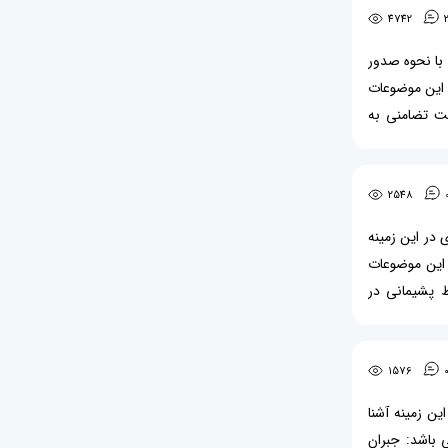
4742
 با نحوه صدور
ه این موضوعات
ت تضامنی به
یت تضامنی به
2548
 در این زمینه
ه این موضوعات
ط پشیمانی در
ار چکیده رای
1576
ین زمینه آشنا
 باشد: جبران