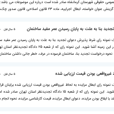
ه عمومی حقوقی شهرستان کرمانشاه صادر شده است درباره این موضوعات می باشد: 
در دعاوی، اصل استماع دعوا، اختیار گزینش عنوان خواسته، ابطال اجراییه، ماده 23 قانون
تر بخوانید: کاهش خواسته چیست و چگونه انجام می گیرد؟ چکیده رای ت
و حل دعاوی است....
دید بنا به علت به پایان رسیدن عمر مفید ساختمان
5 سال قبل
0
ه یک نمونه رای شرط پذیرش دعوای تجدید بنا به علت به پایان رسیدن عمر مفید سا
قرار داده ایم تا با نحوه صدور رای در این زمینه آشنا شوید. این نمونه رای که از شع
نحوه درخواست تجدید بنا، ساختمان فرسوده در عرف، خطر جانی داشتن ساختمان ف
ا، رای تجویز تجدید بنا، رای شرط پذیرش دعوای تجدید بنا چکیده رای شرط پذیر
ظ غیرواقعی بودن قیمت ارزیابی شده
5 سال قبل
0
یک نمونه رای ابطال مزایده به لحاظ غیرواقعی بودن قیمت ارزیابی شده برایتان قرار د
نحوه صدور رای در این زمینه آشنا شوید. این نمونه رای که از شعبه 15 دادگاه تجدیدنظر استان ت
 یا ایقاع بودن مزایده، دعوای ابطال مزایده، قیمت کارشناسی مزایده، نحوه انجام م
زایده، تزلزل مزایده، رای ابطال مزایده به لحاظ غیرواقعی بودن قیمت مطلب مرتب