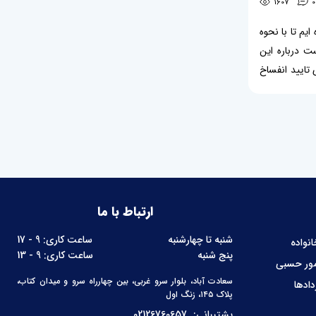
1607
0
یم تا با نحوه
ان صادر شده است درباره این
 تایید انفساخ
شرط انفساخ در
ارتباط با ما
شنبه تا چهارشنبه
ساعت کاری: 9 - 17
نواده
پنج شنبه
ساعت کاری: 9 - 13
مور حسبی
سعادت آباد، بلوار سرو غربی، بین چهارراه سرو و میدان کتاب،
دادها
پلاک ۱۴۵، زنگ اول
پشتیبانی:
02126760657