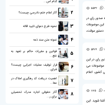
کدام اس...
5532
2
آثار اعلام ختم دادرسی چیست؟
ه صدور رای در
ه این موضوعات
3
نحوه طرح دعوای تایید اقاله
وریت دستور موقت،
دخواست دستور
4
نمونه متن سند ذمه
5479
قوانین و مقررات حاکم بر تعهد به
5
نفع...
ور رای در این
قرار توقیف عملیات اجرایی چیست؟
باره این موضوعات می
6
شرای...
اره 794 هیات عمومی دیوان عالی کشور، اعلام
مرکزی، ابطال
اهمیت دریافت کد رهگیری املاک در
7
معا...
1175
0
آثار حقوقی اجاره مدرک تحصیلی
8
برای ر...
آشنا شوید. این