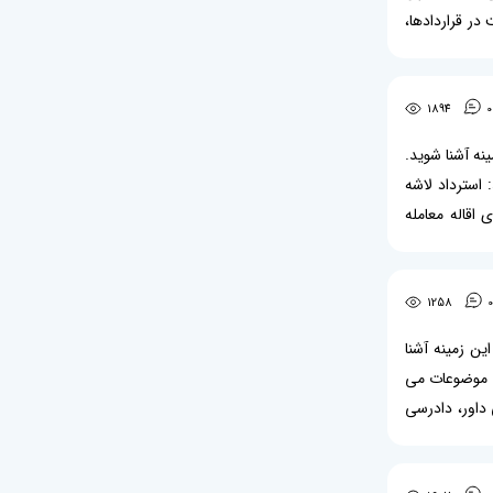
ر قراردادها،
به دو طریق و
1894
0
ینه آشنا شوید.
استرداد لاشه
 اقاله معامله
وجه به اینکه
1258
0
این زمینه آشنا
ن موضوعات می
 داور، دادرسی
داوری چند روز