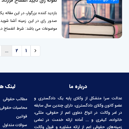
نمونه رای تایید انفساخ قرارد
بازدید کننده بزرگوار، در این مقاله 
موضوعات می باشد: شرط انفساخ در مب
قرارداد بیشتر بخوانید: نمونه رای 
مبایعه نامه، با صدور گواهینامه عدم..
...
2
1
درباره ما
لینک ها
عدالت سرا متشکل از وکلای پایه یک دادگستری و
مطالب حقوقی
عضو کانون وکلای دادگستری، دارای چندین سال سابقه
محاسبات حقوقی
در امر وکالت در انواع دعاوی اعم از حقوقی، ملکی،
قوانین
خانواده، کیفری و ... آماده ارائه خدمت در تمامی
سوالات متداول
زمینه‌های حقوقی اعم از ارائه مشاوره و قبول وکالت