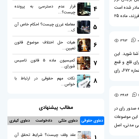
قرار عدم دسترسی به پرونده
تجدیدنظر استان مازندران صادر شده است
4
چیست؟...
درباره این موضوعات می باشد: تجویز دریافت تخمک اهدائی، حق بر سلامتی، حق بر زندگی خانوادگی، حق داشتن فرزند، ماده 25
بر حق داشتن فرزند، رد تجدیدنظر خواهی، ماده 12 میثاق بین المللی حقوق
معامله غرری چیست؟ احکام خاص آن
5
ک...
3913
0
هیات حل اختلاف موضوع قانون
6
تعیین...
آشنا شوید. این
کمیسیون ماده 5 قانون تاسیس
7
: رای قلع و قمع
شورای...
مستحدثات، رای خلع ید، املاک غیرمنقول فاقد سند مالکیت، تفاوت احراز مالکیت و اثبات مالکیت، رای وحدت رویه شماره 672، رای
نکات مهم حقوقی در ارتباط با
 املاک غیرمنقول فاقد
8
خواس...
3484
مطالب پیشنهادی
ه صدور رای در
ه این موضوعات
دعاوی حقوقی
دعاوی ملکی
دادخواست
دعاوی کیفری
 تقسیم نامه عادی، ماده ۴۱۷ قانون آیین دادرسی مدنی، اصل
 نسبت به شخص ثالث
عقد وقف چیست؟ شرایط تحقق آن
1