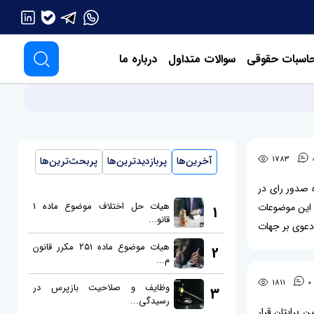
اسبات حقوقی
سوالات متداول
درباره ما
1783
آخرین‌ها
پربازدیدترین‌ها
پربحث‌ترین‌ها
ه صدور رای در
هیات حل اختلاف موضوع ماده 1
ه این موضوعات
1
قانو...
 دعوی بر جهات
وانید: الزام
هیات موضوع ماده 251 مکرر قانون
2
م...
1811
0
وظایف و صلاحیت بازپرس در
3
رسیدگی...
 برایتان قرار