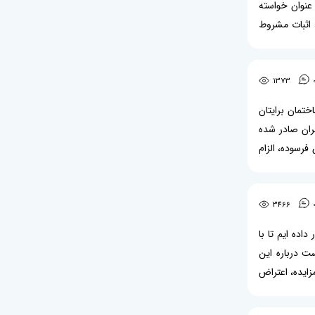
عنوان خواسته
 اصلاحی قانون صدور چک، اثبات مشروط
عیین خواسته
1373
ختمان برایتان
به 25 دادگاه تجدیدنظر استان تهران صادر شده
رسوده، الزام
ش دعوای تجدید
3466
اده ایم تا با
هران صادر شده است درباره این
زایده، اعتراض
ط: تعیین قیمت