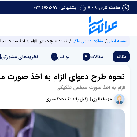
ساعت کاری: 9 - 17
پشتیبانی:
02126760657
صفحه اصلی
مقالات دعاوی ملکی
نحوه طرح دعوای الزام به اخذ صورت مج
مقاله
مقالات
قوانین
نظریه‌های مشورتی
1
12
نحوه طرح دعوای الزام به اخذ صورت 
الزام به اخذ صورت مجلس تفکیکی
مهسا باقری | وکیل پایه یک دادگستری