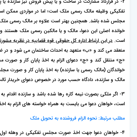
2- در قرارداد مشارکت در ساخت و یا پیش فروش نیز سازنده ی
تفکیکی وظیفه مالک رسمی ملک است؛ اما در مواردی ممکن است 
مجلس شده باشد. همچنین بهتر است علاوه بر مالک رسمی ملک، م
خوانده اصلی این دعوا، مالک و یا مالکین رسمی ملک هستند
است.
در این ارتباط اداره کل حقوقی قوه قضاییه در نظریه مشورتی شماره 7/1400/299مورخه 1400/04/19 د
منعقد می کند و «ب» متعهد به احداث ساختمان می شود و در ضم
«ج» منتقل کند و «ج» دعوای الزام به اخذ پایان کار و صورت 
خواندگان (مالک رسمی یا سازنده) به اخذ پایان کار و صورت م
مالک و سازنده، دادگاه حسب مورد در خصوص دعوای خریدار ثالث 
3- اگر ملکی بصورت نیمه کاره رها شده باشد و سازنده اقدام 
است، خواهان دعوا می بایست به همراه خواسته های الزام به اخذ
مطلب مرتبط: نحوه الزام فروشنده به تحویل ملک