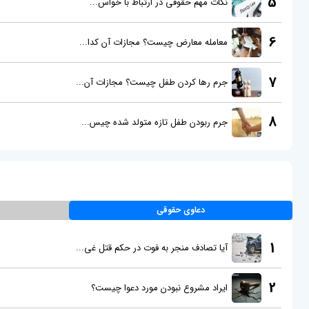
5
نکات مهم حقوقی در ارتباط با خواس...
6
معامله معارض چیست؟ مجازات آن کدا...
7
جرم رها کردن طفل چیست؟ مجازات آن...
8
جرم ربودن طفل تازه متولد شده چیس...
دعاوی حقوقی
1
آیا تصادف منجر به فوت در حکم قتل غی...
2
ایراد مشروع نبودن مورد دعوا چیست؟