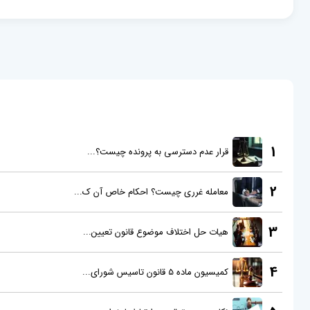
1
قرار عدم دسترسی به پرونده چیست؟...
2
معامله غرری چیست؟ احکام خاص آن ک...
3
هیات حل اختلاف موضوع قانون تعیین...
4
کمیسیون ماده 5 قانون تاسیس شورای...