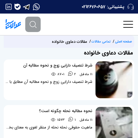
پشتیبانی:
02126760657
مقالات دعاوی خانواده
صفحه اصلی
تمامی مقالات
مقالات دعاوی خانواده
شرط تنصیف دارایی زوج و نحوه مطالبه آن
11 ماه قبل
2
8701
شرط تنصیف دارایی زوج و نحوه مطالبه آن مطابق با مندرجات قانونی موجود، بالاخص ماده 1119 قانون مدنی، زوجین این حق را دارند که در جهت اجرای اصل حاکمیت اراده، هر شرطی که مخالف با قانون و شرع نباشد را در ضمن عقد ازدواج درج نمایند. مانند حق انتخاب مسکن، حق ادامه تحصیل و‌ ... . یکی از شروطی که می‌توان در ضمن عقد نکاح، شرط و توافق نمود، شرط تنصیف دارایی زوج (نصف شدن اموال) در ازدواج می‌باشد که تحت شرایط خاصی که در قانون مشخص شده است به زوجه تعلق می‌گیرد و بموجب...
نحوه مطالبه نحله چگونه است؟
11 ماه قبل
1
1573
ماهیت حقوقی نحله نحله از منظر لغوی به معنای بخشش به دیگران می‌باشد. در اصطلاح علم حقوق، نحله به مالی اطلاق می‌گردد که بعد از وقوع طلاق، مطابق با تمکن مالی زوج و زحماتی که زوجه در طول زندگی زناشویی انجام داده است تعیین می‌گردد. جهت مطالبه نحله، قانونگذار شرایطی را مقرر نموده است که حتماً می‌بایست رعایت گردد. در مقاله حاضر که توسط گروه وکلای عدالت سرا تحریر یافته است، سعی می‌گردد به تفصیل در خصوص نحوه مطالبه نحله پرداخته شود. نحوه مطالبه نحله نحوه مطالبه نحله بدین صورت می‌باشد که هرگاه دعوای طلاق بنابر درخواست...