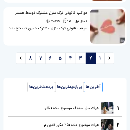
عواقب قانونی ترک منزل مشترک توسط همسر
1 سال قبل
5
20595
عواقب قانونی ترک منزل مشترک همین که نکاح به درستی واقع شود، حقوق و تکالیفی برای زن و شوهر ایجاد می‌شود که حقوقدانان از آن به «آثار نکاح» تعبیر می‌کنند (مستنبط از ماده 1102 قانون مدنی). آثار حقوقی نکاح شامل دو بخش مالی و غیرمالی است. یکی از آثار غیرمالی نکاح، لزوم زندگی مشترک زوجین با یکدیگر است. اگر هر یک از زن یا شوهر، بدون وجود عذرموجه قانونی، به اختیار خود، منزل مشترک را ترک نمایند، این عمل برای هر یک از آنان تبعات قانونی خاص خود را در پی خواهد داشت. در مقاله حاضر...
8
7
6
5
4
3
2
1
آخرین‌ها
پربازدیدترین‌ها
پربحث‌ترین‌ها
1
هیات حل اختلاف موضوع ماده 1 قانو...
2
هیات موضوع ماده 251 مکرر قانون م...