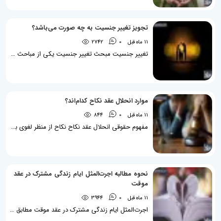
تجویز تغییر جنسیت به چه صورت می‌باشد؟
11 ماه قبل
0
2742
تغییر جنسیت مبحث تغییر جنسیت یکی از مباحث مهمی می‌باشد که بعضاً برای برخی از خانواده‌ها دارای پیامدها و آثار حقوقی مختلفی می‌باشد. آفرینش انسان بدین نحو می‌باشد که جنسیت آنها یا زن است یا مرد و حالت سومی وجود ندارد فلذا اگر فردی غیر از این دوگونه باشد، دچار اختلال و بیماری خواهد بود. مبحث تغییر جنسیت در دو نوع از انسان‌ها اتفاق می‌افتد که عبارت‌اند از افراد دو جنسی و افراد تراجنسیتی. تغییر جنسیت چه در ایران چه در کشورهای دیگر، پروسه‌ای پیچیده و زمان‌بر دارد و شامل چندین مرحله از جمله مصاحبه‌های...
موارد انحلال عقد نکاح کدام‌اند؟
11 ماه قبل
0
844
مفهوم حقوقی انحلال عقد نکاح نکاح از منظر لغوی به معنای پیوستن می‌باشد و در اصطلاح علم حقوق، عقد نکاح به پیمان زناشویی گفته می‌شود که عبارت است از توافق زن و مرد جهت ایجاد زندگی مشترک که به صورت دائم یا موقت میان زوجین منعقد می‌شود. علی‌الاصول زمانی که عقد نکاح به صورت صحیح میان زوج و زوجه منعقد می‌گردد، تابع شرایط عمومی قراردادها بوده و میان آنان لازم‌الاجرا خواهد بود. فلذا انحلال عقد نکاح، صرفاً معطوف به شرایطی خواهد بود که توسط قانونگذار پیش‌بینی شده باشد که در ماده 1120 قانون مدنی بدان پرداخته...
نحوه مطالبه اجرت‌المثل ایام زندگی مشترک در عقد
موقت
11 ماه قبل
0
3944
اجرت‌المثل ایام زندگی مشترک در عقد موقت مطابق با قانون حمایت خانواده، به محض ازدواج، زن و شوهر در قبال یکدیگر عهده‌دار انجام وظایف و مسئولیت‌هایی می‌شوند. از جمله وظایفی که مطابق با قانون و شرع مقدس اسلام زن موظف به رعایت آن می‌باشد، تمکین عام و تمکین خاص است. تمکین خاص یعنی برقراری رابطه خاص جنسی و زناشویی میان زوجین. در واقع تمکین خاص به معنای اطاعت‌پذیری زن در مسائل جنسی و رابطه جنسی معقول با همسر خود می‌باشد. تمکین عام به معنای اطاعت کلی زن از شوهر در انجام امور زندگی مشترک می‌باشد....