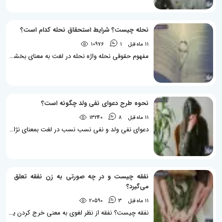
نحله چیست؟ شرایط استحقاق نحله کدام است؟
11 ماه قبل
1
10976
مفهوم حقوقی نحله واژه نحله در لغت به معنای بخشش است و برخی از فقها با استناد به آیه 4 سوره نساء، نحله را در واقع بخششی از سوی زوج برای زوجه می‌دانند. نحله در زمره یکی از حقوق مالی است که در شرایط بسیار استثنایی و خاصی، به زوجه تعلق می‌گیرد. در صورتی که درخواست طلاق از سوی زوج مطرح شده باشد و بنابر هر علتی، زوجه مستحق دریافت اجرت‌المثل ایام زوجیت نبوده باشد و دریافت نحله را درخواست نموده باشد، نحله به وی تعلق خواهد گرفت. فلذا باید توجه نمود که نحله در...
نحوه طرح دعوای نفی ولد چگونه است؟
11 ماه قبل
8
13240
دعوای نفی ولد و نفی نسب نسب در لغت بمعنای نژاد و خاندان است و در اصطلاح حقوقی بمعنای وجود رابطه خویشاوندی و خونی میان دو نفر می‌باشد. مانند رابطه میان مادر و فرزند یا پدر و فرزند و ... . دعوای نفی ولد یا نفی نسب به دعوایی گفته می‌شود که پدر، مادر و‌ دیگر خویشاوندان وجود رابطه خونی و خویشاوندی را در خصوص فرد مورد نظر منکر می‌شوند. اگر انکار نسب از سوی پدر صورت گیرد، بدان نفی ولد گفته می‌شود اما اگر این انکار از جانب مادر، پدربزرگ و ... صورت گیرد،...
نفقه چیست و در چه صورتی به زن نفقه تعلق
می‌گیرد؟
11 ماه قبل
3
20590
نفقه چیست؟ نفقه از نظر لغوی به معنی خرج کردن یا تامین هزینه‌های زندگی زن و فرزند است و در قانون مدنی نفقه در ماده 1107 اصلاحی سال 1381 اینگونه تعریف شده است: «نفقه عبارت است از همه نیازهای متعارف و متناسب با وضعیت زن از قبیل مسکن، البسه، غذا، اثاث منزل و هزینه‌های درمانی و بهداشتی و خادم در صورت عادت یا احتیاج به واسطه نقصان یا مرض.». از زمان وقوع عقد نکاح دائم، زن و مرد حقوق و تکالیفی در مقابل یکدیگر پیدا می‌کنند که یکی از این تکالیف که بر عهده مرد...