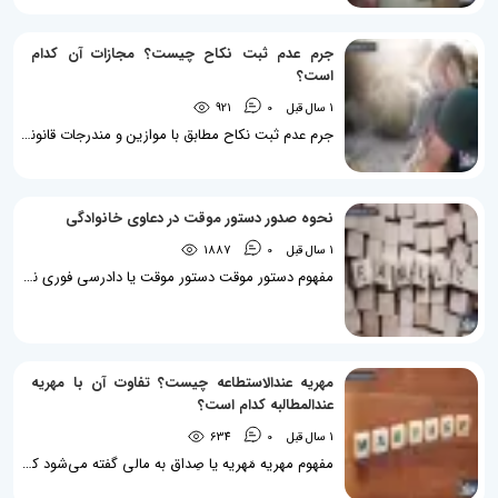
جرم عدم ثبت نکاح چیست؟ مجازات آن کدام
است؟
1 سال قبل
0
921
جرم عدم ثبت نکاح مطابق با موازین و مندرجات قانونی موجود، ثبت ازدواج دائم یک تکلیف قانونی بر ذمه زوج است و عدم ثبت آن، جرم محسوب خواهد شد. همچنین لازم به توضیح است که ثبت نکاح موقت برخلاف نکاح دائم، الزامی نمی‌باشد. در واقع نظام حقوقی جمهوری اسلامی ایران در جهت محوریت و استواری روابط خانوادگی، نکاح دائم را که مبنای تشکیل خانواده است مورد حمایت قرار داده است. شایان ذکر است که نکاح موقت نیز تابع موازین شرعی و مقررات قانون مدنی می‌باشد. مستند به ماده 21 قانون حمایت خانواده مصوب 1391، مقنن...
نحوه صدور دستور موقت در دعاوی خانوادگی
1 سال قبل
0
1887
مفهوم دستور موقت دستور موقت یا دادرسی فوری نهادی است که با هدف سریع‌تر و البته موقتی برای رسیدن به خواسته و هم‌چنین هموار نمودن مسیر اجرای حکم قطعی دادگاه، توسط مقنن پیش‌بینی شده است. علاوه بر دعاوی حقوقی، در دعاوی خانوادگی نیز امکان صدور دستور موقت توسط مقنن پیش‌بینی شده است. علی‌الاصول درخواست دستور موقت می‌بایست در دادگاهی مطرح شود که صلاحیت رسیدگی به اصل دعوا را دارد مگر آنکه موضوع دستور موقت خارج از مقر دادگاه صالح به رسیدگی به اصل دعوا باشد که در این‌صورت، مستند به ماده 312 قانون آیین دادرسی...
مهریه عندالاستطاعه چیست؟ تفاوت آن با مهریه
عندالمطالبه کدام است؟
1 سال قبل
0
634
مفهوم مهریه مَهریه یا صِداق به مالی گفته می‌شود که زن بر اثر انعقاد عقد نکاح، مالک آن شده و‌ مرد ملزم به پرداخت آن می‌شود. مقنن در ماده 1087 قانون مدنی به تعریف مهریه پرداخته است. با توجه به مندرجات موجود در قانون مدنی و هم‌چنین قانون حمایت خانواده می‌توان اینگونه بیان نمود که مهریه، نوعی الزام قانونی است که بر زوج تحمیل شده و فقط زوجین می‌توانند در زمان انعقاد عقد نکاح یا پس از آن، در خصوص میزان آن با یکدیگر توافق نمایند فلذا سکوت زوجین در زمان عقد و یا حتی...