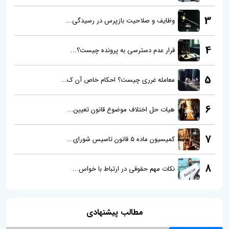
3
وظایف و صلاحیت بازپرس در رسیدگی...
4
قرار عدم دسترسی به پرونده چیست؟...
5
معامله غرری چیست؟ احکام خاص آن ک...
6
هیات حل اختلاف موضوع قانون تعیین...
7
کمیسیون ماده 5 قانون تاسیس شورای...
8
نکات مهم حقوقی در ارتباط با خواس...
مطالب پیشنهادی