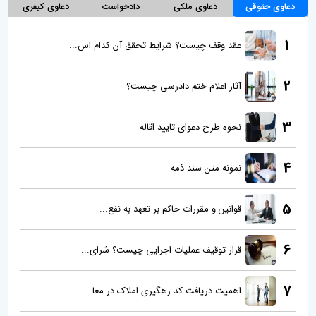
دعاوی حقوقی
دعاوی ملکی
دادخواست
دعاوی کیفری
1
عقد وقف چیست؟ شرایط تحقق آن کدام اس...
2
آثار اعلام ختم دادرسی چیست؟
3
نحوه طرح دعوای تایید اقاله
4
نمونه متن سند ذمه
5
قوانین و مقررات حاکم بر تعهد به نفع...
6
قرار توقیف عملیات اجرایی چیست؟ شرای...
7
اهمیت دریافت کد رهگیری املاک در معا...