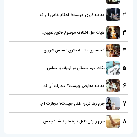
2
معامله غرری چیست؟ احکام خاص آن ک...
3
هیات حل اختلاف موضوع قانون تعیین...
4
کمیسیون ماده 5 قانون تاسیس شورای...
5
نکات مهم حقوقی در ارتباط با خواس...
6
معامله معارض چیست؟ مجازات آن کدا...
7
جرم رها کردن طفل چیست؟ مجازات آن...
8
جرم ربودن طفل تازه متولد شده چیس...