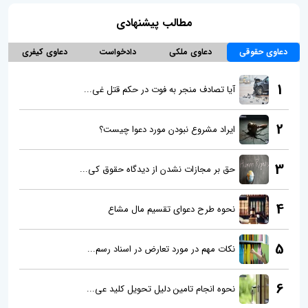
مطالب پیشنهادی
دعاوی حقوقی
دعاوی ملکی
دادخواست
دعاوی کیفری
1
آیا تصادف منجر به فوت در حکم قتل غی...
2
ایراد مشروع نبودن مورد دعوا چیست؟
3
حق بر مجازات نشدن از دیدگاه حقوق کی...
4
نحوه طرح دعوای تقسیم مال مشاع
5
نکات مهم در مورد تعارض در اسناد رسم...
6
نحوه انجام تامین دلیل تحویل کلید عی...