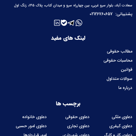
سعادت آباد، بلوار سرو غربی، بین چهارراه سرو و میدان کتاب، پلاک ۱۴۵، زنگ اول
پشتیبانی:
02126760657
لینک های مفید
مطالب حقوقی
محاسبات حقوقی
قوانین
سوالات متداول
درباره ما
برچسب ها
دعاوی ملکی
دعاوی حقوقی
دعاوی خانواده
دعاوی کیفری
دعاوی تجاری
دعاوی امور حسبی
دعاوی کار و کارگر
دعاوی شهرداری
امور قراردادها