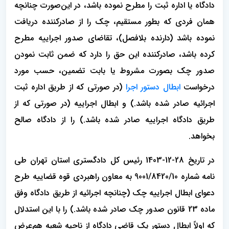
دادگاه یا اداره ثبت را مطرح نموده باشد، در این‌صورت چنانچه
همان فردی که بطور مستقیم، چک را از صادرکننده دریافت
نموده باشد (دارنده بلافصل)، تقاضای صدور اجراییه مطرح
کرده باشد، صادرکننده این حق را دارد که ضمن ثابت نمودن
صدور چک بصورت مشروط یا بابت تضمین، حسب مورد
درخواست
ابطال دستور اجرا
(در صورتی که از طریق اداره ثبت
اجرائیه صادر شده باشد.) و ابطال اجراییه (در صورتی که از
طریق دادگاه اجراییه صادر شده باشد.) را از دادگاه صالح
بخواهد.
در تاریخ 28-12-1403 رئیس کل دادگستری استان تهران طی
نامه شماره 9001/8420/10 به معاون راهبردی قوه قضاییه طرح
دعوای ابطال اجراییه چک (چنانچه اجرائیه از طریق دادگاه وفق
ماده 23 قانون صدور چک صادر شده باشد.) را با این استدلال
که اولاً ابطال دستور یک قاضی دادگاه از ناحیه شعبه هم‌عرض