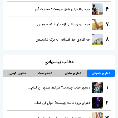
6
جرم رها کردن طفل چیست؟ مجازات آن...
7
جرم ربودن طفل تازه متولد شده چیس...
8
چه افرادی حق اعتراض به برگ تشخیص...
مطالب پیشنهادی
دعاوی حقوقی
دعاوی ملکی
دادخواست
دعاوی کیفری
1
دستور جلب چیست؟ شرایط صدور آن کدام...
2
دعوای ورود ثالث‌ چیست؟ انواع آن کدا...