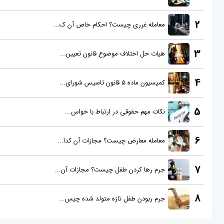
2
معامله غرری چیست؟ احکام خاص آن ک...
3
هیات حل اختلاف موضوع قانون تعیین...
4
کمیسیون ماده 5 قانون تاسیس شورای...
5
نکات مهم حقوقی در ارتباط با خواس...
6
معامله معارض چیست؟ مجازات آن کدا...
7
جرم رها کردن طفل چیست؟ مجازات آن...
8
جرم ربودن طفل تازه متولد شده چیس...