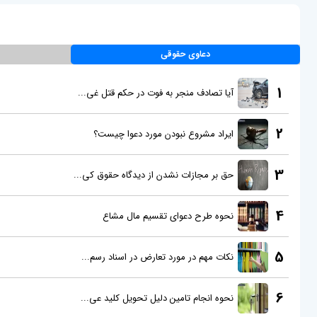
دعاوی حقوقی
1
آیا تصادف منجر به فوت در حکم قتل غی...
2
ایراد مشروع نبودن مورد دعوا چیست؟
3
حق بر مجازات نشدن از دیدگاه حقوق کی...
4
نحوه طرح دعوای تقسیم مال مشاع
5
نکات مهم در مورد تعارض در اسناد رسم...
6
نحوه انجام تامین دلیل تحویل کلید عی...