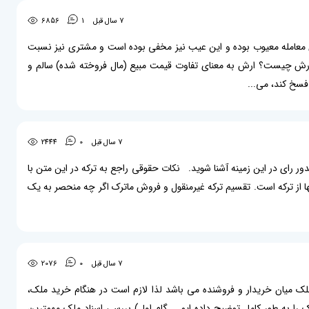
7 سال قبل
1
6856
معامله معیوب بوده و این عیب نیز مخفی بوده است و مشتری نیز نسبت
رد. ارش چیست؟ ارش به معنای تفاوت قیمت مبیع (مال فروخته شده) سالم و
فسخ کند، می...
7 سال قبل
0
2444
ه صدور رای در این زمینه آشنا شوید. نکات حقوقی راجع به ترکه در این متن با
ا از ترکه است. تقسیم ترکه غیرمنقول و فروش ماترک اگر چه منحصر به یک
7 سال قبل
0
2076
ملک میان خریدار و فروشنده می باشد لذا لازم است در هنگام خرید ملک،
لک را به طور کامل توضیح داده ایم. گام اول) بررسی اسناد ملک مهمترین