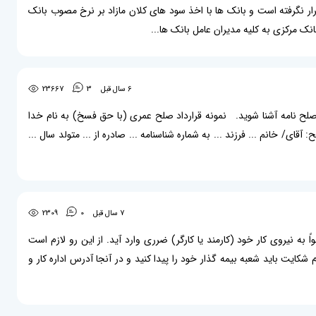
ر نگرفته است و بانک ها با اخذ سود های کلان مازاد بر نرخ مصوب بانک
انک مرکزی به کلیه مدیران عامل بانک ها...
6 سال قبل
3
23667
یم صلح نامه آشنا شوید. نمونه قرارداد صلح عمری (با حق فسخ) به نام خدا
» یَا أَیُّهَا الَّذِینَ آمَنُوا أَوْفُوا بِالْعُقُودِ ای کسانیکه ایمان آورده اید به عهد و پیمانهایتان وفا کنید. ١) مصالح: آقای/ خانم ... فرزند ... به شماره شناسنامه ... صادره از ... متولد سال ...
7 سال قبل
0
2309
به نیروی کار خود (کارمند یا کارگر) ضرری وارد آید. از این رو لازم است
کایت باید شعبه بیمه گذار خود را پیدا کنید و در آنجا آدرس اداره کار و