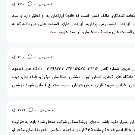
7 سال قبل
0
2140
اده کنندگان. مالک کسی است که قانوناً آپارتمان به او تعلق دارد و سند
دگی آپارتمان نشینی می پردازیم. آپارتمان دارای قسمت هایی می باشد که به
ی قسمت های مشترک ساختمان، نیازمند هزینه است...
7 سال قبل
0
2410
واحدهای قضایی شهر تهران به شرح زیر می باشد: دادگاه های تجدید نظر استان تهران نشانی: پاسداران، بالاتر از میدان هروی شماره تلفن: ۳۹۹۱۶، ۳۳۹۱۶۵۷۵، ۳۳۹۸۲۳۰۱ دادگاه های تجدید
استان تهران (ساختمان شماره ۲) نشانی: میدان فاطمی، جنب بیمارستان امام سجاد شماره تلفن: ۹-۸۸۹۸۸۳۹۴ دادگاه های کیفری استان تهران نشانی: ساختمان مرکزی، طبقه اول، درب
 عمومی و انقلاب تهران نشانی: خیابان سپهبد قرنی، نبش خیابان سمیه، مجتمع قضایی شهید بهشتی
7 سال قبل
0
2769
ف آن بسیار مفید باشد. دعوای ورشکستگی شرکت منحل شده باید به طرفیت
مدیر تصفیه طرح شود. چنانچه تاجر ظرف سه روز از زمان توقف مطابق مواد 412 و 413 قانون تجارت عمل نکرده باشد، به لحاظ انصراف حکم ماده 435 از موارد اعلام شخصی تاجر، تقاضای مؤخر او