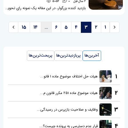
2 سال قبل
0
5052
بازدید کننده بزرگوار، در این مقاله یک نمونه رای تحویل مال مشاع مستند به تقسیم ‌نامه عادی برایتان قرار داده ایم تا با نحوه صدور رای در این زمینه آشنا شوید. این نمونه رای که از شعبه 1 دادگاه تجدیدنظر استان تهران صادر شده است درباره این موضوعات می باشد: تحویل مال مشاع، تقسیم نامه عادی، ماده 47 قانون ثبت، ماده 48 قانون ثبت، دعوای تحویل موضوع تقسیم نامه، رای تحویل مال مشاع مطلب مرتبط: مال مشاع چیست؟ اسباب اشاعه کدام است؟ چکیده رای تحویل مال مشاع چنانچه با تراضی تمامی شرکاء تقسیم ‌نامه نسبت به...
15
14
...
6
5
4
3
2
1
آخرین‌ها
پربازدیدترین‌ها
پربحث‌ترین‌ها
1
هیات حل اختلاف موضوع ماده 1 قانو...
2
هیات موضوع ماده 251 مکرر قانون م...
3
وظایف و صلاحیت بازپرس در رسیدگی...
4
قرار عدم دسترسی به پرونده چیست؟...