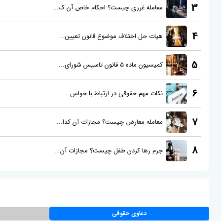
3
معامله غرری چیست؟ احکام خاص آن ک...
4
هیات حل اختلاف موضوع قانون تعیین...
5
کمیسیون ماده 5 قانون تاسیس شورای...
6
نکات مهم حقوقی در ارتباط با خواس...
7
معامله معارض چیست؟ مجازات آن کدا...
8
جرم رها کردن طفل چیست؟ مجازات آن...
دعاوی حقوقی