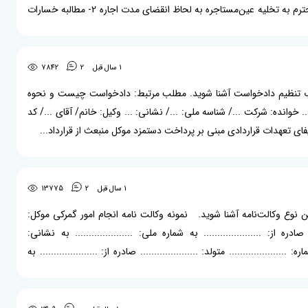
…/ کد ملی: …/ تلفن: …/ آدرس: … خواسته و بهای آن: 1- تقاضای رسیدگی و صدور حکم مبنی بر محکومیت خوانده محترم به تخلیه عین‌مستاجره به لحاظ انقضای مدت اجاره 2- مطالبه خسارات
1 سال قبل
2
7842
ا چارچوب تنظیم دادخواست آشنا شوید. مطلب مرتبط: دادخواست چیست و نحوه
خوانده: شرکت .../ شناسه ملی: .../ نشانی: ... وکیل: خانم/ آقای .../ کد
1 سال قبل
2
13775
 این نوع وکالت‌نامه آشنا شوید. نمونه وکالت نامه انجام امور گمرکی موکل:
... صادره از: ..................... به شماره ملی: ..................... به نشانی:
ره: ..................... متولد: ..................... صادره از: ..................... به
گمرکی و مراجعه به کلیه گمرکات و بنادر کشور و مناطق آزاد تجاری...
1 سال قبل
0
2409