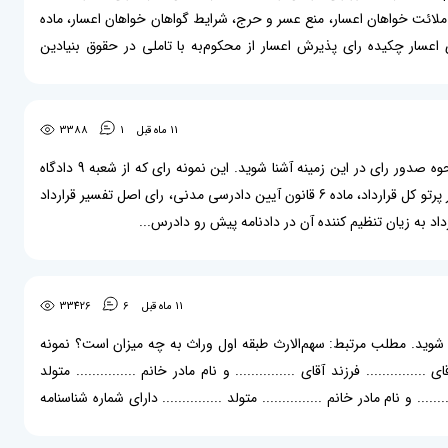
لائت خواهان اعسار، منع عسر و حرج، شرایط گواهان خواهان اعسار، ماده
اعسار چکیده رای پذیرش اعسار از محکوم‌به با تاملی در حقوق بنیادین
11 ماه قبل
1
3388
بازدیدکننده بزرگوار، در این مقاله یک نمونه رای اصل تفسیر قرارداد به زیان تنظیم کننده آن برایتان قرار داده‌ایم تا با نحوه صدور رای در این زمینه آشنا شوید. این نمونه رای که از شعبه 9 دادگاه
عمومی حقوقی گرگان صادر شده است درباره این موضوعات می‌باشد: اصل نسبی بودن قراردادها، اصل تفسیر قرارداد در پرتو کل قرارداد، ماده 6 قانون آیین دادرسی مدنی، رای اصل تفسیر قرارداد
اد به زیان تنظیم کننده آن در دادنامه پیش رو دادرس...
11 ماه قبل
6
33426
آشنا شوید. مطلب مرتبط: سهم‌الارث طبقه اول وراث به چه میزان است؟ نمونه
مه ارث و ماترک بسم الله الرحمن الرحیم تقسیم‌کنندگان: (ورثه مرحوم متوفی به تاریخ) به شرح زیر: ۱- آقای ............... فرزند آقای ............... و نام مادر خانم ............... متولد
...... (پدر متوفی) ۲- خانم ............... فرزند آقای ............... و نام مادر خانم ............... متولد ............... دارای شماره شناسنامه