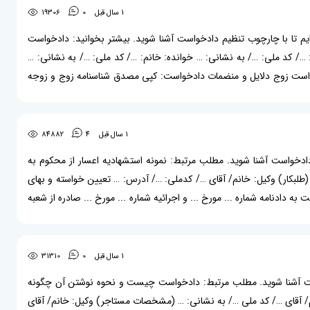
1 سال قبل
0
19306
ایم تا با چارچوب تنظیم دادخواست آشنا شوید. بیشتر بخوانید: دادخواست
کد ملی: …/ به نشانی: … خوانده: خانم: …/ کد ملی: …/ به نشانی: …
واست زوج دلایل و منضمات دادخواست: کپی مصدق شناسنامه زوج و زوجه
1 سال قبل
4
84882
یم دادخواست آشنا شوید. مطلب مرتبط: نمونه استشهاديه اعسار از محکوم به
طلبکار) وکیل: خانم/ آقای …/ کدملی: …/ آدرس: … تعیین خواسته و بهای
ادنامه شماره ... مورخ ... و اجرائیه شماره ... مورخ ... صادره از شعبه
1 سال قبل
0
31310
ادخواست آشنا شوید. مطلب مرتبط: دادخواست چیست و نحوه نوشتن آن چگونه
 آقای …/ کد ملی …/ به نشانی: … (مشخصات مستاجر) وکیل: خانم/ آقای