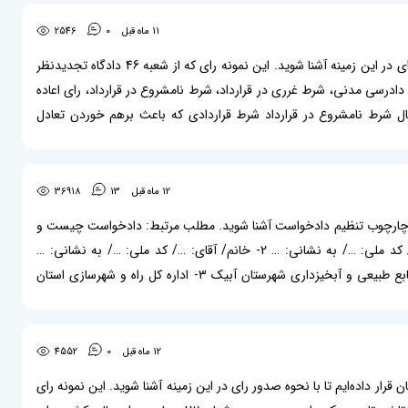
11 ماه قبل
0
2546
بازدید کننده بزرگوار، در این مقاله یک نمونه رای ابطال شرط نامشروع در قرارداد برایتان قرار داده‌ایم تا با نحوه صدور رای در این زمینه آشنا شوید. این نمونه رای که از شعبه 46 دادگاه تجدیدنظر
 درباره این موضوعات می‌باشد: بطلان دعوی، ماده 232 قانون مدنی، ماده 197 قانون آیین دادرسی مدنی، شرط غرری در قرارداد، شرط نامشروع در قرارداد، رای اعاده
ال شرط نامشروع در قرارداد شرط قراردادی که باعث برهم خوردن تعادل
12 ماه قبل
13
36918
تا با چارچوب تنظیم دادخواست آشنا شوید. مطلب مرتبط: دادخواست چیست و
نحوه نوشتن آن چگونه است؟ نمونه دادخواست اعتراض به تشخیص ملی شدن اراضی خواهان: 1- خانم/ آقای: …/ کد ملی: …/ به نشانی: … 2- خانم/ آقای: …/ کد ملی: …/ به نشانی: …
3- خانم/ آقای: …/ کد ملی: …/ به نشانی: … خوانده: 1- اداره کل منابع طبیعی و آبخیزداری استان قزوین 2- اداره منابع طبیعی و آبخیزداری شهرستان آبیک 3- اداره کل راه و شهرسازی استان
12 ماه قبل
0
4552
رار داده‌ایم تا با نحوه صدور رای در این زمینه آشنا شوید. این نمونه رای
که از شعبه 190 دادگاه عمومی حقوقی تهران صادر شده است درباره این موضوعات می‌باشد: مطالبه وجه چک، خسارت تاخیر تادیه چک، رای وحدت رویه شماره 812 هیات دیوان عالی کشور، رای