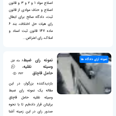
اصلاح مواد 1 و 2 و 3 و قانون
اصلاح و حذف موادی از قانون
ثبت، دادگاه صالح برای ابطال
رای هیات حل اختلاف، بند 6
ماده 147 قانون ثبت اسناد و
املاک، رای اعتراض...
نمونه آرای دادگاه ها
نمونه رای ضبط
6 ماه قبل
وسیله نقلیه
0
حامل قاچاق
1923
بازدیدکننده بزرگوار، در این
مقاله یک نمونه رای ضبط
وسیله نقلیه حامل قاچاق
برایتان قرار داده‌ایم تا با نحوه
صدور رای در این زمینه آشنا