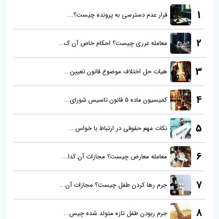
1
قرار عدم دسترسی به پرونده چیست؟...
2
معامله غرری چیست؟ احکام خاص آن ک...
3
هیات حل اختلاف موضوع قانون تعیین...
4
کمیسیون ماده 5 قانون تاسیس شورای...
5
نکات مهم حقوقی در ارتباط با خواس...
6
معامله معارض چیست؟ مجازات آن کدا...
7
جرم رها کردن طفل چیست؟ مجازات آن...
8
جرم ربودن طفل تازه متولد شده چیس...